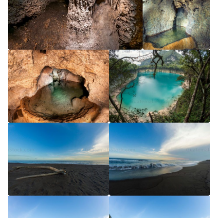
5
/5
5
/5
5
/5
5
/5
5
/5
5
/5