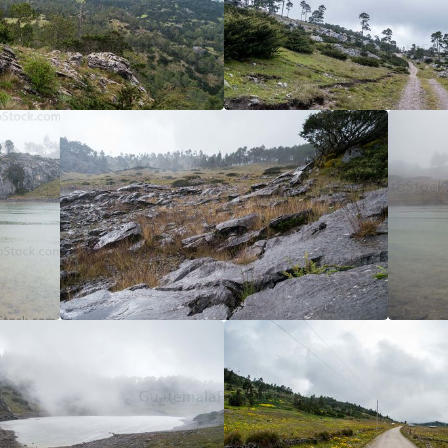
5
/5
5
/5
5
/5