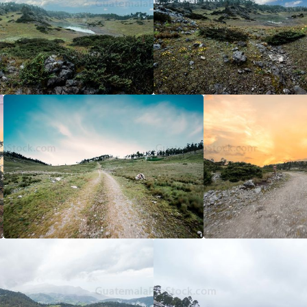
5
/5
5
/5
5
/5