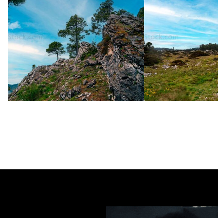
5
/5
5
/5