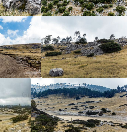
5
/5
5
/5