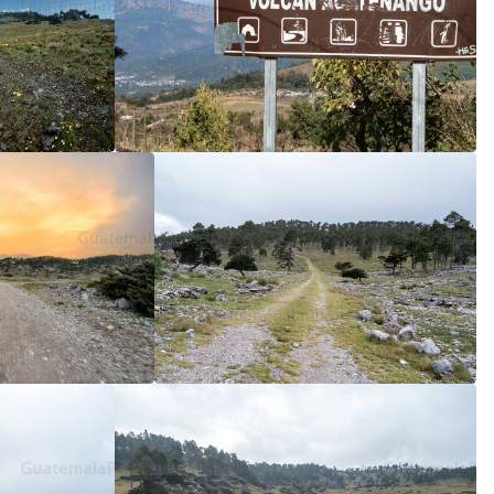
5
/5
5
/5