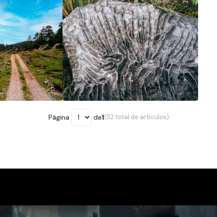
5
/5
Página
de
1
(52 total de artículos)
Página