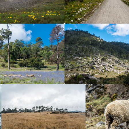
5
/5
5
/5