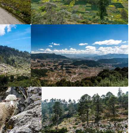
5
/5
5
/5