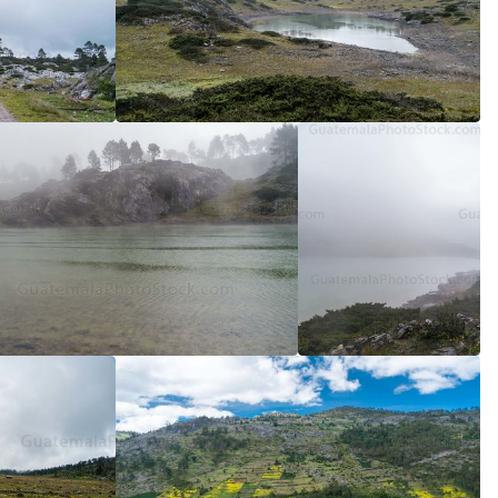
5
/5
5
/5