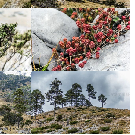
5
/5
5
/5
5
/5