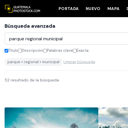
PORTADA
NUEVO
MAPA
Búsqueda avanzada
Título
Descripción
Palabras clave
Exacta
parque + regional + municipal
Limpiar búsqueda
52 resultado de la búsqueda