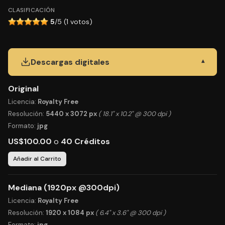
CLASIFICACIÓN
5
/5 (1 votos)
Descargas digitales
▾
Original
Licencia:
Royalty Free
Resolución:
5440 x 3072 px
( 18.1" x 10.2" @ 300 dpi )
Formato:
jpg
US$100.00
o
40 Créditos
Añadir al Carrito
Mediana (1920px @300dpi)
Licencia:
Royalty Free
Resolución:
1920 x 1084 px
( 6.4" x 3.6" @ 300 dpi )
Formato:
jpg