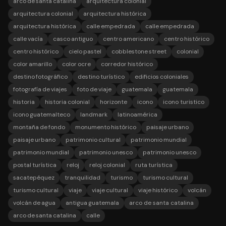
arco de santa catalina
arquitectura colonial
arquitectura colonial
arquitectura histórica
arquitectura histórica
calle empedrada
calle empedrada
calle vacía
casco antiguo
centro americano
centro histórico
centro histórico
cielo pastel
cobblestone street
colonial
color amarillo
color ocre
corredor histórico
destino fotográfico
destino turístico
edificios coloniales
fotografía de viajes
foto de viaje
guatemala
guatemala
historia
historia colonial
horizonte
icono
icono turistico
icono guatemalteco
landmark
latinoamérica
montaña de fondo
monumento histórico
paisaje urbano
paisaje urbano
patrimonio cultural
patrimonio mundial
patrimonio mundial
patrimonio unesco
patrimonio unesco
postal turística
reloj
reloj colonial
ruta turística
sacatepéquez
tranquilidad
turismo
turismo cultural
turismo cultural
viaje
viaje cultural
viaje histórico
volcán
volcán de agua
antigua guatemala
arco de santa catalina
arco de santa catalina
calle