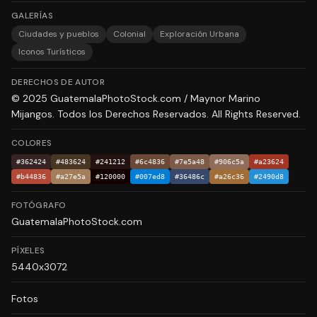
GALERÍAS
Ciudades y pueblos
Colonial
Exploración Urbana
Iconos Turísticos
DERECHOS DE AUTOR
© 2025 GuatemalaPhotoStock.com / Maynor Marino
Mijangos. Todos los Derechos Reservados. All Rights Reserved.
COLORES
#362424
#483624
#241212
#6c4836
#7e5a48
#906c5a
#a23624
#b44836
#a27e5a
#120000
#007ed8
#36486c
#a26c36
#2490d8
FOTÓGRAFO
GuatemalaPhotoStock.com
PÍXELES
5440x3072
Fotos