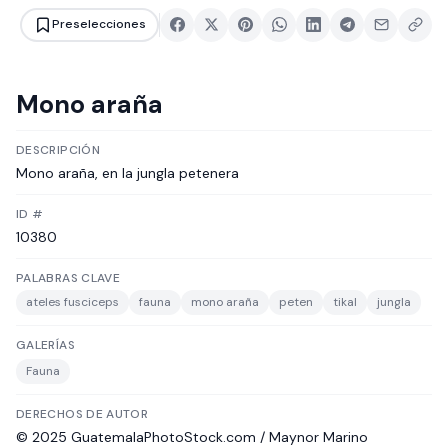
Preselecciones
Mono araña
DESCRIPCIÓN
Mono araña, en la jungla petenera
ID #
10380
PALABRAS CLAVE
ateles fusciceps
fauna
mono araña
peten
tikal
jungla
GALERÍAS
Fauna
DERECHOS DE AUTOR
© 2025 GuatemalaPhotoStock.com / Maynor Marino