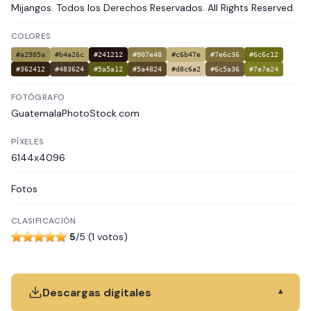
Mijangos. Todos los Derechos Reservados. All Rights Reserved.
COLORES
#a2905a
#b4a26c
#241212
#907e48
#c6b47e
#7e6c36
#6c6c12
#362412
#483624
#5a5a12
#5a4824
#d8c6a2
#6c5a36
#7e7e24
FOTÓGRAFO
GuatemalaPhotoStock.com
PÍXELES
6144x4096
Fotos
CLASIFICACIÓN
5
/5 (1 votos)
Descargas digitales
▾