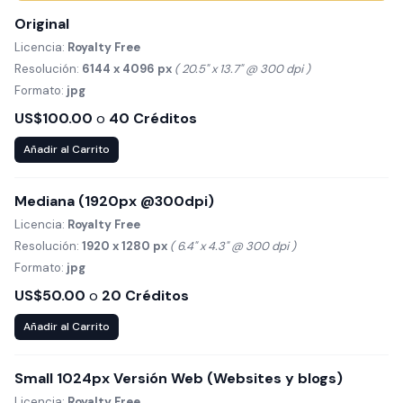
Original
Licencia:
Royalty Free
Resolución:
6144 x 4096 px
( 20.5" x 13.7" @ 300 dpi )
Formato:
jpg
US$100.00
o
40 Créditos
Añadir al Carrito
Mediana (1920px @300dpi)
Licencia:
Royalty Free
Resolución:
1920 x 1280 px
( 6.4" x 4.3" @ 300 dpi )
Formato:
jpg
US$50.00
o
20 Créditos
Añadir al Carrito
Small 1024px Versión Web (Websites y blogs)
Licencia:
Royalty Free