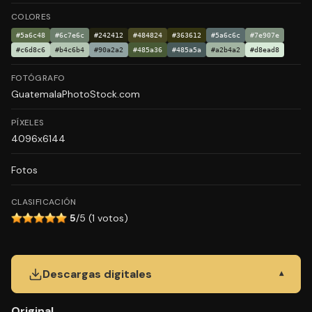
COLORES
#5a6c48
#6c7e6c
#242412
#484824
#363612
#5a6c6c
#7e907e
#c6d8c6
#b4c6b4
#90a2a2
#485a36
#485a5a
#a2b4a2
#d8ead8
FOTÓGRAFO
GuatemalaPhotoStock.com
PÍXELES
4096x6144
Fotos
CLASIFICACIÓN
5
/5 (1 votos)
Descargas digitales
▾
Original