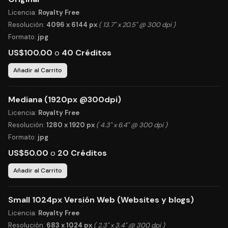
Licencia:
Royalty Free
Resolución:
4096 x 6144 px
( 13.7" x 20.5" @ 300 dpi )
Formato:
jpg
US$100.00
o
40 Créditos
Añadir al Carrito
Mediana (1920px @300dpi)
Licencia:
Royalty Free
Resolución:
1280 x 1920 px
( 4.3" x 6.4" @ 300 dpi )
Formato:
jpg
US$50.00
o
20 Créditos
Añadir al Carrito
Small 1024px Versión Web (Websites y blogs)
Licencia:
Royalty Free
Resolución:
683 x 1024 px
( 2.3" x 3.4" @ 300 dpi )