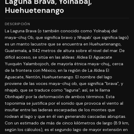
Laguna Brava, Yolnabaj,
Huehuetenango
DESCRIPCIÓN
La Laguna Brava (o también conocido como Yolnabaj del
maya-chuj Ob, que significa bravo y Nhajab’ que significa lago)
es un manto lacustre que se encuentra en Huehuetenango,
Guatemala, a 1142 metros de altura sobre el nivel del mar. De
difícil acceso, se sitúa en las aldeas: Aldea El Aguacate
Yuxquén Yalambojoch, de mayoría étnica maya-chuj,,​ cerca
de la frontera con México, en la región de La Aldea El
Aguacate, Nentón, Huehuetenango. El nombre del lago
proviene de las voces maya-chuj ob, que significa "brava", y
nhajab, que se traduce como "laguna"; así, se le llama
Obnhajab' por la deformación de ambos términos. Esta
toponimia se justifica por el sonido que provoca el viento al
insuflar entre las laderas escarpadas de los montes que
rodean al lago y que en él van generando cascadas abruptas.
Con un estimado de más de cinco kilómetros de largo (8.9 km,
según los cálculos), es el segundo lago de mayor extensión en