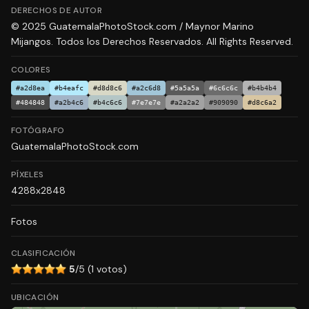
DERECHOS DE AUTOR
© 2025 GuatemalaPhotoStock.com / Maynor Marino
Mijangos. Todos los Derechos Reservados. All Rights Reserved.
COLORES
#a2d8ea
#b4eafc
#d8d8c6
#a2c6d8
#5a5a5a
#6c6c6c
#b4b4b4
#484848
#a2b4c6
#b4c6c6
#7e7e7e
#a2a2a2
#909090
#d8c6a2
FOTÓGRAFO
GuatemalaPhotoStock.com
PÍXELES
4288x2848
Fotos
CLASIFICACIÓN
5
/5 (1 votos)
UBICACIÓN