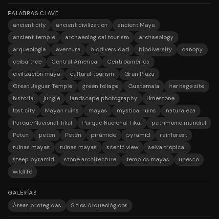
PALABRAS CLAVE
ancient city
ancient civilization
ancient Maya
ancient temple
archaeological tourism
archaeology
arqueología
aventura
biodiversidad
biodiversity
canopy
ceiba tree
Central America
Centroamérica
civilización maya
cultural tourism
Gran Plaza
Great Jaguar Temple
green foliage
Guatemala
heritage site
historia
jungle
landscape photography
limestone
lost city
Mayan ruins
mayas
mystical ruins
naturaleza
Parque Nacional Tikal
Parque Nacional Tikal
patrimonio mundial
Peten
peten
Petén
pirámide
pyramid
rainforest
ruinas mayas
ruinas mayas
scenic view
selva tropical
steep pyramid
stone architecture
templos mayas
unesco
wildlife
GALERÍAS
Áreas protegidas
Sitios Arqueológicos