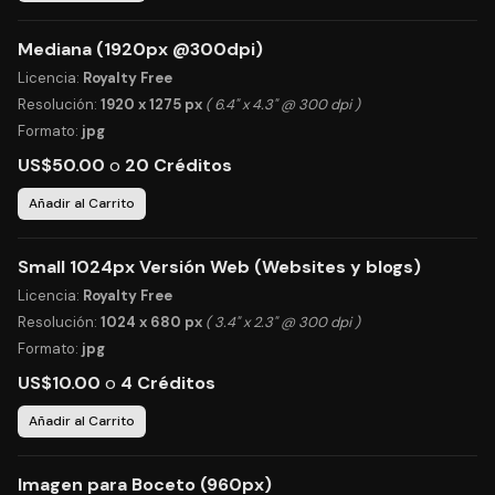
Mediana (1920px @300dpi)
Licencia:
Royalty Free
Resolución:
1920 x 1275 px
( 6.4" x 4.3" @ 300 dpi )
Formato:
jpg
US$50.00
o
20 Créditos
Añadir al Carrito
Small 1024px Versión Web (Websites y blogs)
Licencia:
Royalty Free
Resolución:
1024 x 680 px
( 3.4" x 2.3" @ 300 dpi )
Formato:
jpg
US$10.00
o
4 Créditos
Añadir al Carrito
Imagen para Boceto (960px)