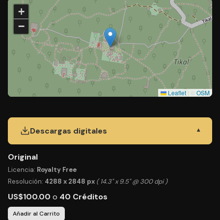
+
−
Leaflet
|
©
OSM
Descargas digitales
▾
Original
Licencia:
Royalty Free
Resolución:
4288 x 2848 px
( 14.3" x 9.5" @ 300 dpi )
US$100.00
o
40 Créditos
Añadir al Carrito