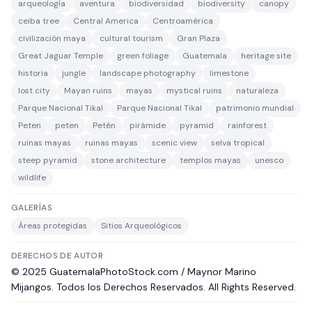
arqueología
aventura
biodiversidad
biodiversity
canopy
ceiba tree
Central America
Centroamérica
civilización maya
cultural tourism
Gran Plaza
Great Jaguar Temple
green foliage
Guatemala
heritage site
historia
jungle
landscape photography
limestone
lost city
Mayan ruins
mayas
mystical ruins
naturaleza
Parque Nacional Tikal
Parque Nacional Tikal
patrimonio mundial
Peten
peten
Petén
pirámide
pyramid
rainforest
ruinas mayas
ruinas mayas
scenic view
selva tropical
steep pyramid
stone architecture
templos mayas
unesco
wildlife
GALERÍAS
Áreas protegidas
Sitios Arqueológicos
DERECHOS DE AUTOR
© 2025 GuatemalaPhotoStock.com / Maynor Marino
Mijangos. Todos los Derechos Reservados. All Rights Reserved.