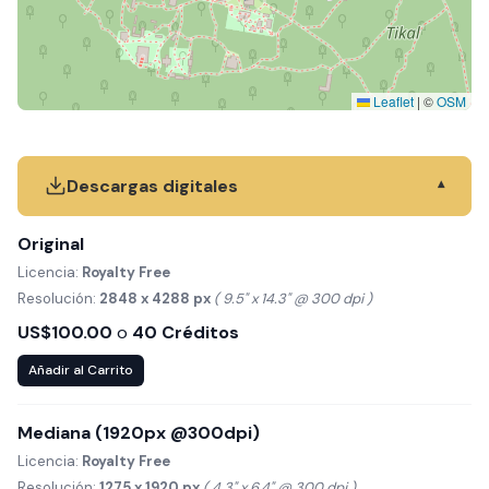
Leaflet
|
©
OSM
Descargas digitales
▾
Original
Licencia:
Royalty Free
Resolución:
2848 x 4288 px
( 9.5" x 14.3" @ 300 dpi )
US$100.00
o
40 Créditos
Añadir al Carrito
Mediana (1920px @300dpi)
Licencia:
Royalty Free
Resolución:
1275 x 1920 px
( 4.3" x 6.4" @ 300 dpi )