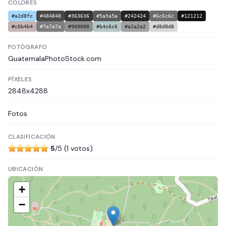
COLORES
#a2d8fc
#484848
#363636
#5a5a5a
#242424
#6c6c6c
#121212
#c6b4b4
#7e7e7e
#909090
#b4c6c6
#a2a2a2
#d8d8d8
FOTÓGRAFO
GuatemalaPhotoStock.com
PÍXELES
2848x4288
Fotos
CLASIFICACIÓN
5
/5 (1 votos)
UBICACIÓN
+
−