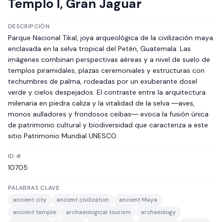
Templo I, Gran Jaguar
DESCRIPCIÓN
Parque Nacional Tikal, joya arqueológica de la civilización maya
enclavada en la selva tropical del Petén, Guatemala. Las
imágenes combinan perspectivas aéreas y a nivel de suelo de
templos piramidales, plazas ceremoniales y estructuras con
techumbres de palma, rodeadas por un exuberante dosel
verde y cielos despejados. El contraste entre la arquitectura
milenaria en piedra caliza y la vitalidad de la selva ―aves,
monos aulladores y frondosos ceibas― evoca la fusión única
de patrimonio cultural y biodiversidad que caracteriza a este
sitio Patrimonio Mundial UNESCO.
ID #
10705
PALABRAS CLAVE
ancient city
ancient civilization
ancient Maya
ancient temple
archaeological tourism
archaeology