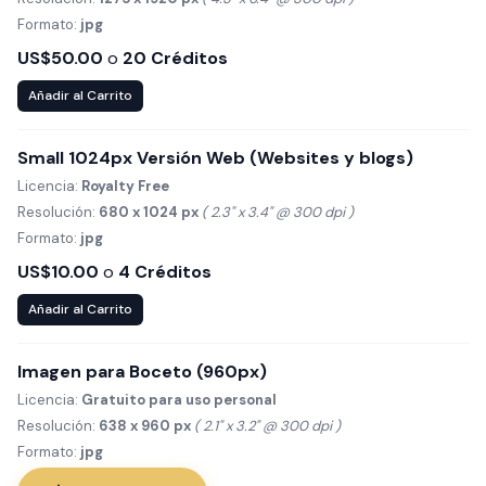
Formato:
jpg
US$50.00
o
20 Créditos
Añadir al Carrito
Small 1024px Versión Web (Websites y blogs)
Licencia:
Royalty Free
Resolución:
680 x 1024 px
( 2.3" x 3.4" @ 300 dpi )
Formato:
jpg
US$10.00
o
4 Créditos
Añadir al Carrito
Imagen para Boceto (960px)
Licencia:
Gratuito para uso personal
Resolución:
638 x 960 px
( 2.1" x 3.2" @ 300 dpi )
Formato:
jpg