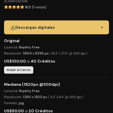
CLASIFICACIÓN
5
/5 (1 votos)
Descargas digitales
▾
Original
Licencia:
Royalty Free
Resolución:
5504 x 8256 px
( 18.3" x 27.5" @ 300 dpi )
US$100.00
o
40 Créditos
Añadir al Carrito
Mediana (1920px @300dpi)
Licencia:
Royalty Free
Resolución:
1280 x 1920 px
( 4.3" x 6.4" @ 300 dpi )
Formato:
jpg
US$50.00
o
20 Créditos