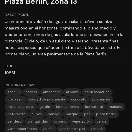
Plaza Berlín, Zona 13
DESCRIPCIÓN
Un imponente volcán de agua, de silueta cónica se alza
majestuoso en el horizonte, dominando el plano medio y
posterior con tonos de gris azulado que se desvanecen en la
distancia. El cielo, de un azul claro y sereno, presenta finas
nubes dispersas que añaden textura a la bóveda celeste. En
primer plano, un área pavimentada de la Plaza Berlín.
ID #
10831
PALABRAS CLAVE
zona 13
aceras
amanecer
árboles
centroamérica
cielo azul
ciudad de guatemala
concreto
guatemala
hojas tropicales
jardín
latinoamérica
luz natural
mañana
naturaleza
nubes
paisaje
parque
paz
plaza berlin
sendero
tranquilidad
urbano
vegetación
verde
vista panorámica
volcán
volcán de agua
zona 13