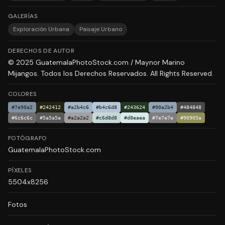
GALERÍAS
Exploración Urbana
Paisaje Urbano
DERECHOS DE AUTOR
© 2025 GuatemalaPhotoStock.com / Maynor Marino
Mijangos. Todos los Derechos Reservados. All Rights Reserved.
COLORES
#7e90a2
#242412
#a2b4c6
#b4c6d8
#243624
#90a2b4
#484848
#6c6c6c
#5a5a5a
#a2a2a2
#c6d8d8
#d8eaea
#7e7e7e
#90905a
FOTÓGRAFO
GuatemalaPhotoStock.com
PÍXELES
5504x8256
Fotos