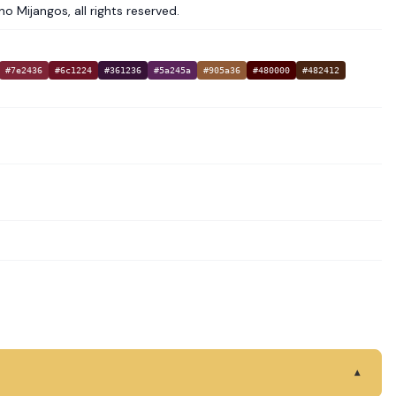
ijangos, all rights reserved.
#7e2436
#6c1224
#361236
#5a245a
#905a36
#480000
#482412
▾