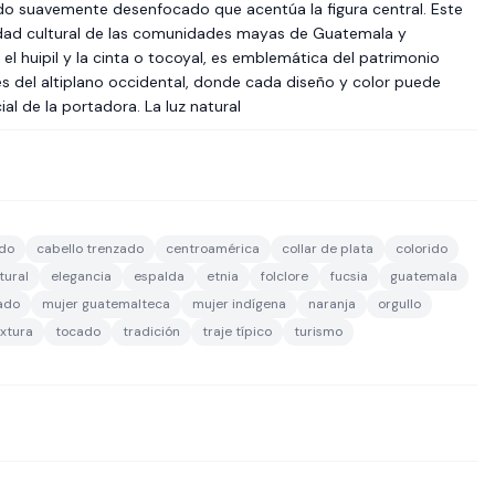
do suavemente desenfocado que acentúa la figura central. Este
idad cultural de las comunidades mayas de Guatemala y
el huipil y la cinta o tocoyal, es emblemática del patrimonio
es del altiplano occidental, donde cada diseño y color puede
al de la portadora. La luz natural
do
cabello trenzado
centroamérica
collar de plata
colorido
tural
elegancia
espalda
etnia
folclore
fucsia
guatemala
ado
mujer guatemalteca
mujer indígena
naranja
orgullo
xtura
tocado
tradición
traje típico
turismo