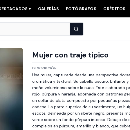
DESTACADOS ▾
GALERÍAS
FOTÓGRAFOS
CRÉDITOS
Mujer con traje tipico
DESCRIPCIÓN
Una mujer, capturada desde una perspectiva dorsal
cromática y textural. Su cabello oscuro, brillante
moño voluminoso sobre la nuca. Este elaborado pei
rojo, púrpura y naranja, adornada con patrones geo
un collar de plata compuesto por pequeñas piezas
cadena. La parte superior de su vestimenta, un hui
escote, delineada por un ribete negro, presenta mot
verde sobre un fondo púrpura intenso. Debajo de es
complejos en púrpura, amarillo y blanco, que cubre