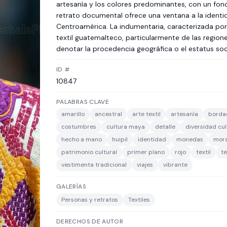
artesanía y los colores predominantes, con un fon
retrato documental ofrece una ventana a la ident
Centroamérica. La indumentaria, caracterizada por 
textil guatemalteco, particularmente de las region
denotar la procedencia geográfica o el estatus soci
ID #
10847
PALABRAS CLAVE
amarillo
ancestral
arte textil
artesanía
borda
costumbres
cultura maya
detalle
diversidad cul
hecho a mano
huipil
identidad
monedas
mor
patrimonio cultural
primer plano
rojo
textil
te
vestimenta tradicional
viajes
vibrante
GALERÍAS
Personas y retratos
Textiles
DERECHOS DE AUTOR