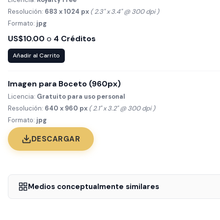
Resolución:
683 x 1024 px
( 2.3" x 3.4" @ 300 dpi )
Formato:
jpg
US$10.00
o
4 Créditos
Añadir al Carrito
Imagen para Boceto (960px)
Licencia:
Gratuito para uso personal
Resolución:
640 x 960 px
( 2.1" x 3.2" @ 300 dpi )
Formato:
jpg
DESCARGAR
Medios conceptualmente similares