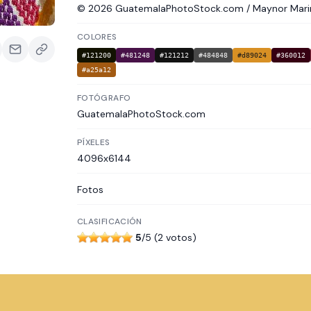
© 2026 GuatemalaPhotoStock.com / Maynor Marino M
COLORES
#121200
#481248
#121212
#484848
#d89024
#360012
#a25a12
FOTÓGRAFO
GuatemalaPhotoStock.com
PÍXELES
4096x6144
Fotos
CLASIFICACIÓN
5
/5 (2 votos)