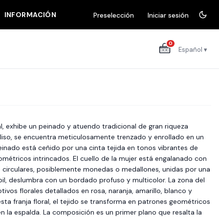
INFORMACIÓN
Preselección
Iniciar sesión
0
Español ▾
, exhibe un peinado y atuendo tradicional de gran riqueza
 y liso, se encuentra meticulosamente trenzado y enrollado en un
nado está ceñido por una cinta tejida en tonos vibrantes de
métricos intrincados. El cuello de la mujer está engalanado con
 circulares, posiblemente monedas o medallones, unidas por una
pil, deslumbra con un bordado profuso y multicolor. La zona del
ivos florales detallados en rosa, naranja, amarillo, blanco y
ta franja floral, el tejido se transforma en patrones geométricos
n la espalda. La composición es un primer plano que resalta la