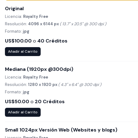
Original
Licencia:
Royalty Free
Resolución:
4096 x 6144 px
( 13.7" x 20.5" @ 300 dpi )
Formato:
jpg
US$100.00
o
40 Créditos
Añadir al Carrito
Mediana (1920px @300dpi)
Licencia:
Royalty Free
Resolución:
1280 x 1920 px
( 4.3" x 6.4" @ 300 dpi )
Formato:
jpg
US$50.00
o
20 Créditos
Añadir al Carrito
Small 1024px Versión Web (Websites y blogs)
Licencia:
Royalty Free