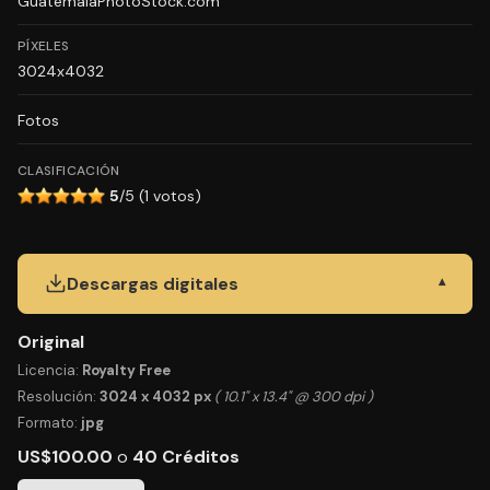
GuatemalaPhotoStock.com
PÍXELES
3024x4032
Fotos
CLASIFICACIÓN
5
/5 (1 votos)
Descargas digitales
▾
Original
Licencia:
Royalty Free
Resolución:
3024 x 4032 px
( 10.1" x 13.4" @ 300 dpi )
Formato:
jpg
US$100.00
o
40 Créditos