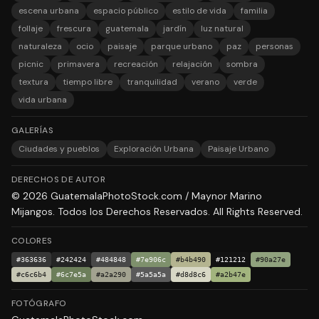
escena urbana
espacio público
estilo de vida
familia
follaje
frescura
guatemala
jardín
luz natural
naturaleza
ocio
paisaje
parque urbano
paz
personas
picnic
primavera
recreación
relajación
sombra
textura
tiempo libre
tranquilidad
verano
verde
vida urbana
GALERÍAS
Ciudades y pueblos
Exploración Urbana
Paisaje Urbano
DERECHOS DE AUTOR
© 2026 GuatemalaPhotoStock.com / Maynor Marino
Mijangos. Todos los Derechos Reservados. All Rights Reserved.
COLORES
#363636
#242424
#484848
#7e906c
#b4b490
#121212
#90a27e
#c6c6b4
#6c7e5a
#a2a290
#5a5a5a
#d8d8c6
#a2b47e
FOTÓGRAFO