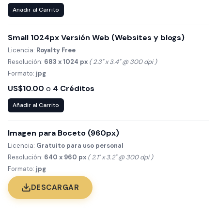
Añadir al Carrito
Small 1024px Versión Web (Websites y blogs)
Licencia:
Royalty Free
Resolución:
683 x 1024 px
( 2.3" x 3.4" @ 300 dpi )
Formato:
jpg
US$10.00
o
4 Créditos
Añadir al Carrito
Imagen para Boceto (960px)
Licencia:
Gratuito para uso personal
Resolución:
640 x 960 px
( 2.1" x 3.2" @ 300 dpi )
Formato:
jpg
DESCARGAR