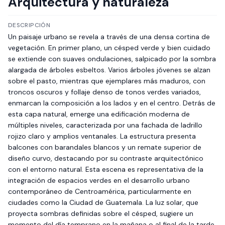
Arquitectura y naturaleza
DESCRIPCIÓN
Un paisaje urbano se revela a través de una densa cortina de
vegetación. En primer plano, un césped verde y bien cuidado
se extiende con suaves ondulaciones, salpicado por la sombra
alargada de árboles esbeltos. Varios árboles jóvenes se alzan
sobre el pasto, mientras que ejemplares más maduros, con
troncos oscuros y follaje denso de tonos verdes variados,
enmarcan la composición a los lados y en el centro. Detrás de
esta capa natural, emerge una edificación moderna de
múltiples niveles, caracterizada por una fachada de ladrillo
rojizo claro y amplios ventanales. La estructura presenta
balcones con barandales blancos y un remate superior de
diseño curvo, destacando por su contraste arquitectónico
con el entorno natural. Esta escena es representativa de la
integración de espacios verdes en el desarrollo urbano
contemporáneo de Centroamérica, particularmente en
ciudades como la Ciudad de Guatemala. La luz solar, que
proyecta sombras definidas sobre el césped, sugiere un
momento del día temprano en la mañana o al final de la tarde,