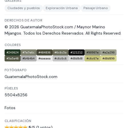
GALERÍAS
Ciudades y pueblos
Exploración Urbana
Paisaje Urbano
DERECHOS DE AUTOR
© 2026 GuatemalaPhotoStock.com / Maynor Marino
Mijangos. Todos los Derechos Reservados. All Rights Reserved.
COLORES
#243624
#7e7e6c
#484836
#6c6c5a
#121212
#90907e
#a2a290
#5a5a48
#b4b4b4
#eaeaea
#c6c6c6
#d8d8d8
#c6c67e
#d8d890
FOTÓGRAFO
GuatemalaPhotoStock.com
PÍXELES
5504x8256
Fotos
CLASIFICACIÓN
5
/5 (1 votos)