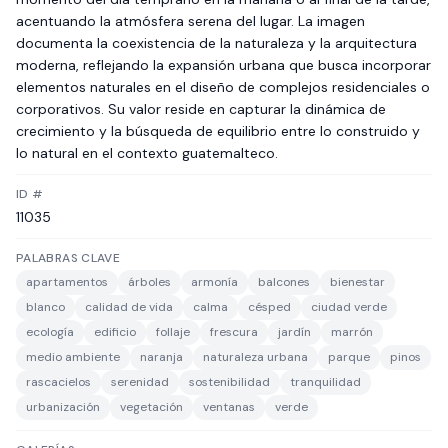
acentuando la atmósfera serena del lugar. La imagen
documenta la coexistencia de la naturaleza y la arquitectura
moderna, reflejando la expansión urbana que busca incorporar
elementos naturales en el diseño de complejos residenciales o
corporativos. Su valor reside en capturar la dinámica de
crecimiento y la búsqueda de equilibrio entre lo construido y
lo natural en el contexto guatemalteco.
ID #
11035
PALABRAS CLAVE
apartamentos
árboles
armonía
balcones
bienestar
blanco
calidad de vida
calma
césped
ciudad verde
ecología
edificio
follaje
frescura
jardín
marrón
medio ambiente
naranja
naturaleza urbana
parque
pinos
rascacielos
serenidad
sostenibilidad
tranquilidad
urbanización
vegetación
ventanas
verde