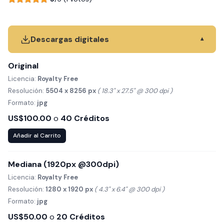
Descargas digitales
▾
Original
Licencia:
Royalty Free
Resolución:
5504 x 8256 px
( 18.3" x 27.5" @ 300 dpi )
Formato:
jpg
US$100.00
o
40 Créditos
Añadir al Carrito
Mediana (1920px @300dpi)
Licencia:
Royalty Free
Resolución:
1280 x 1920 px
( 4.3" x 6.4" @ 300 dpi )
Formato:
jpg
US$50.00
o
20 Créditos