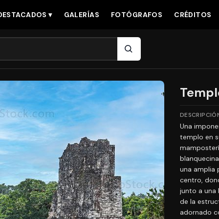
DESTACADOS ▾
GALERÍAS
FOTÓGRAFOS
CRÉDITOS
Templo
DESCRIPCIÓ
Una imponen
templo en s
mampostería
blanquecinas
una amplia 
centro, don
junto a una 
de la estru
adornado co