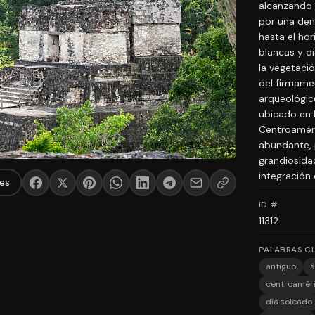
alcanzando l
por una den
hasta el hor
blancas y d
la vegetació
del firmame
arqueológico
ubicado en l
Centroaméri
abundante, 
grandiosida
integración 
es
ID #
11312
PALABRAS C
antiguo
á
centroamér
día soleado