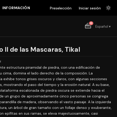
INFORMACIÓN
Preselección
Iniciar sesión
0
Español ▾
 II de las Mascaras, Tikal
N
te estructura piramidal de piedra, con una edificación de
u cima, domina el lado derecho de la composición. La
 exhibe tonos grises oscuros y claros, con algunas secciones
, mostrando el paso del tiempo y la erosión natural. A su base,
plataforma escalonada de piedra oscura se extiende hacia el
de un grupo de aproximadamente cinco personas se congrega
barandilla de madera, observando el vasto paisaje. A la izquierda
ctura, un árbol de gran tamaño con un follaje denso y exuberante,
n epífitas en sus ramas, se eleva majestuosamente, casi