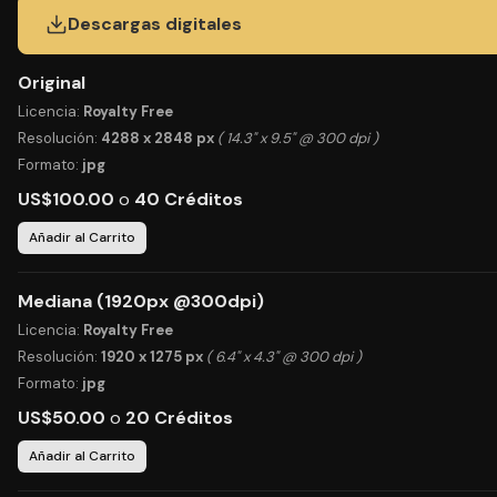
Descargas digitales
Original
Licencia:
Royalty Free
Resolución:
4288 x 2848 px
( 14.3" x 9.5" @ 300 dpi )
Formato:
jpg
US$100.00
o
40 Créditos
Añadir al Carrito
Mediana (1920px @300dpi)
Licencia:
Royalty Free
Resolución:
1920 x 1275 px
( 6.4" x 4.3" @ 300 dpi )
Formato:
jpg
US$50.00
o
20 Créditos
Añadir al Carrito