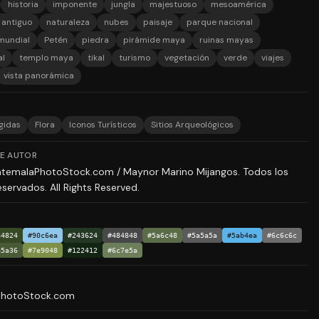
historia
imponente
jungla
majestuoso
mesoamérica
antiguo
naturaleza
nubes
paisaje
parque nacional
mundial
Petén
piedra
pirámide maya
ruinas mayas
al
templo maya
tikal
turismo
vegetación
verde
viajes
vista panorámica
gidas
Flora
Iconos Turísticos
Sitios Arqueológicos
E AUTOR
temalaPhotoStock.com / Maynor Marino Mijangos. Todos los
servados. All Rights Reserved.
64824
#90c6ea
#243624
#484848
#5a6c48
#5a5a5a
#5ab4ea
#6c6c6c
85a36
#7e9048
#122412
#6c7e5a
PhotoStock.com