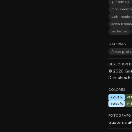
guatemala
monumento 
patrimonio 
selva tropic
visitantes
GALERÍAS
Áreas prote
DERECHOS D
© 2026 Gua
Derechos Re
COLORES
#a2d8fc
#3
#c6eafc
#4
FOTÓGRAFO
Guatemala