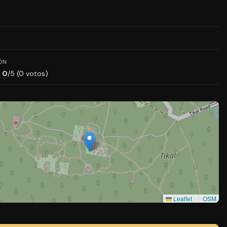
ÓN
0
/5 (0 votos)
Leaflet
|
©
OSM