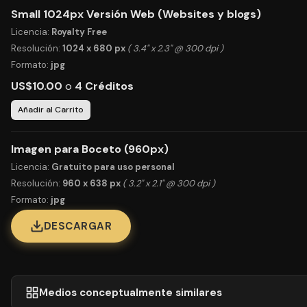
Small 1024px Versión Web (Websites y blogs)
Licencia:
Royalty Free
Resolución:
1024 x 680 px
( 3.4" x 2.3" @ 300 dpi )
Formato:
jpg
US$10.00
o
4 Créditos
Añadir al Carrito
Imagen para Boceto (960px)
Licencia:
Gratuito para uso personal
Resolución:
960 x 638 px
( 3.2" x 2.1" @ 300 dpi )
Formato:
jpg
DESCARGAR
Medios conceptualmente similares