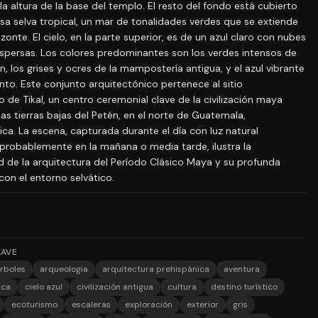
a altura de la base del templo. El resto del fondo está cubierto
sa selva tropical, un mar de tonalidades verdes que se extiende
izonte. El cielo, en la parte superior, es de un azul claro con nubes
ispersas. Los colores predominantes son los verdes intensos de
n, los grises y ocres de la mampostería antigua, y el azul vibrante
nto. Este conjunto arquitectónico pertenece al sitio
 de Tikal, un centro ceremonial clave de la civilización maya
as tierras bajas del Petén, en el norte de Guatemala,
ca. La escena, capturada durante el día con luz natural
probablemente en la mañana o media tarde, ilustra la
d de la arquitectura del Período Clásico Maya y su profunda
con el entorno selvático.
LAVE
rboles
arqueologia
arquitectura prehispánica
aventura
ica
cielo azul
civilización antigua
cultura
destino turístico
ecoturismo
escaleras
exploración
exterior
gris