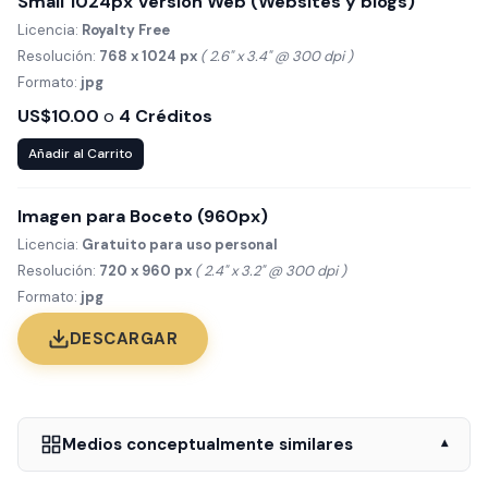
Small 1024px Versión Web (Websites y blogs)
Licencia:
Royalty Free
Resolución:
768 x 1024 px
( 2.6" x 3.4" @ 300 dpi )
Formato:
jpg
US$10.00
o
4 Créditos
Añadir al Carrito
Imagen para Boceto (960px)
Licencia:
Gratuito para uso personal
Resolución:
720 x 960 px
( 2.4" x 3.2" @ 300 dpi )
Formato:
jpg
DESCARGAR
Medios conceptualmente similares
▾