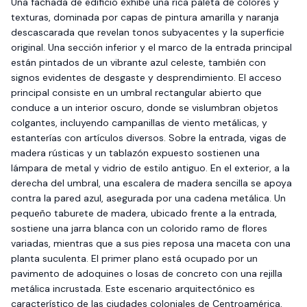
Una fachada de edificio exhibe una rica paleta de colores y
texturas, dominada por capas de pintura amarilla y naranja
descascarada que revelan tonos subyacentes y la superficie
original. Una sección inferior y el marco de la entrada principal
están pintados de un vibrante azul celeste, también con
signos evidentes de desgaste y desprendimiento. El acceso
principal consiste en un umbral rectangular abierto que
conduce a un interior oscuro, donde se vislumbran objetos
colgantes, incluyendo campanillas de viento metálicas, y
estanterías con artículos diversos. Sobre la entrada, vigas de
madera rústicas y un tablazón expuesto sostienen una
lámpara de metal y vidrio de estilo antiguo. En el exterior, a la
derecha del umbral, una escalera de madera sencilla se apoya
contra la pared azul, asegurada por una cadena metálica. Un
pequeño taburete de madera, ubicado frente a la entrada,
sostiene una jarra blanca con un colorido ramo de flores
variadas, mientras que a sus pies reposa una maceta con una
planta suculenta. El primer plano está ocupado por un
pavimento de adoquines o losas de concreto con una rejilla
metálica incrustada. Este escenario arquitectónico es
característico de las ciudades coloniales de Centroamérica,