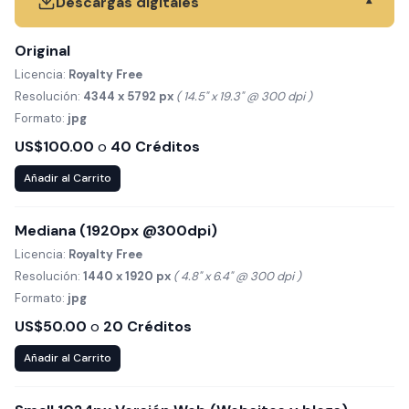
Descargas digitales
▾
Original
Licencia:
Royalty Free
Resolución:
4344 x 5792 px
( 14.5" x 19.3" @ 300 dpi )
Formato:
jpg
US$100.00
o
40 Créditos
Añadir al Carrito
Mediana (1920px @300dpi)
Licencia:
Royalty Free
Resolución:
1440 x 1920 px
( 4.8" x 6.4" @ 300 dpi )
Formato:
jpg
US$50.00
o
20 Créditos
Añadir al Carrito