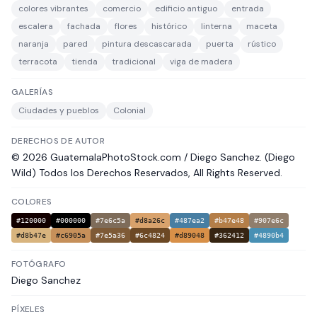
colores vibrantes
comercio
edificio antiguo
entrada
escalera
fachada
flores
histórico
linterna
maceta
naranja
pared
pintura descascarada
puerta
rústico
terracota
tienda
tradicional
viga de madera
GALERÍAS
Ciudades y pueblos
Colonial
DERECHOS DE AUTOR
© 2026 GuatemalaPhotoStock.com / Diego Sanchez. (Diego
Wild) Todos los Derechos Reservados, All Rights Reserved.
COLORES
#120000
#000000
#7e6c5a
#d8a26c
#487ea2
#b47e48
#907e6c
#d8b47e
#c6905a
#7e5a36
#6c4824
#d89048
#362412
#4890b4
FOTÓGRAFO
Diego Sanchez
PÍXELES