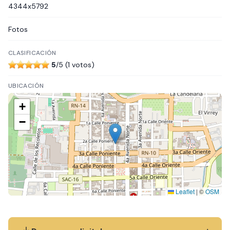
4344x5792
Fotos
CLASIFICACIÓN
5
/5 (1 votos)
UBICACIÓN
+
−
Leaflet
|
©
OSM