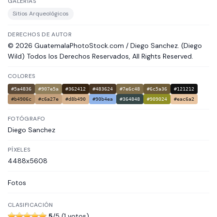
GALERÍAS
Sitios Arqueológicos
DERECHOS DE AUTOR
© 2026 GuatemalaPhotoStock.com / Diego Sanchez. (Diego
Wild) Todos los Derechos Reservados, All Rights Reserved.
COLORES
#5a4836
#907e5a
#362412
#483624
#7e6c48
#6c5a36
#121212
#b4906c
#c6a27e
#d8b490
#90b4ea
#364848
#909024
#eac6a2
FOTÓGRAFO
Diego Sanchez
PÍXELES
4488x5608
Fotos
CLASIFICACIÓN
5
/5 (1 votos)