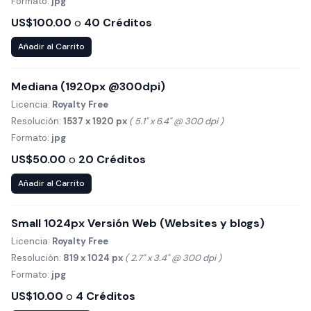
Formato:
jpg
US$100.00
o
40 Créditos
Añadir al Carrito
Mediana (1920px @300dpi)
Licencia:
Royalty Free
Resolución:
1537 x 1920 px
( 5.1" x 6.4" @ 300 dpi )
Formato:
jpg
US$50.00
o
20 Créditos
Añadir al Carrito
Small 1024px Versión Web (Websites y blogs)
Licencia:
Royalty Free
Resolución:
819 x 1024 px
( 2.7" x 3.4" @ 300 dpi )
Formato:
jpg
US$10.00
o
4 Créditos