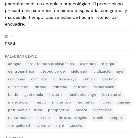
panorámica de un complejo arqueológico. El primer plano
presenta una superficie de piedra desgastada, con grietas y
marcas del tiempo, que se extiende hacia el interior del
encuadre.
ID #
11364
PALABRAS CLAVE
antiguo
arquitectura prehispánica
aventura
bosque
centroamérica
césped verde
cielo azul
civilización maya
columnas
concreto
cultura maya
cultura.
destino
día soleado
diseño
editorial
entrada
exploración
fondo
guatemala
historia
huehuetenango
luz natural
majestuoso
marco
misterioso
montañas
nubes
paisaje
patrimonio cultural
perspectiva
piedra
pirámides
ruinas mayas
sereno
sitio arqueológico
stock
templos
tranquilidad
turismo
viaje
zaculeu