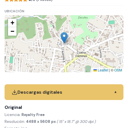
UBICACIÓN
+
−
Leaflet
|
©
OSM
Descargas digitales
▾
Original
Licencia:
Royalty Free
Resolución:
4488 x 5608 px
( 15" x 18.7" @ 300 dpi )