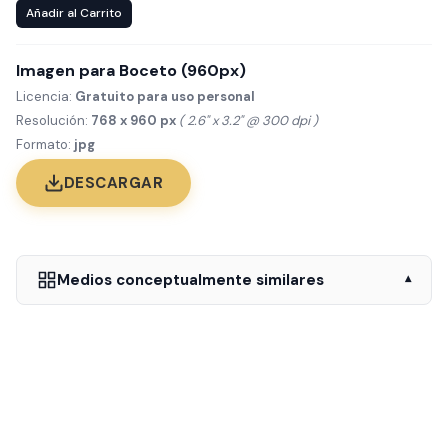
Añadir al Carrito
Imagen para Boceto (960px)
Licencia:
Gratuito para uso personal
Resolución:
768 x 960 px
( 2.6" x 3.2" @ 300 dpi )
Formato:
jpg
DESCARGAR
Medios conceptualmente similares
▾