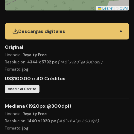
Leaflet
|
©
OSM
Descargas digitales
▾
Original
Licencia:
Royalty Free
Resolución:
4344 x 5792 px
( 14.5" x 19.3" @ 300 dpi )
Formato:
jpg
US$100.00
o
40 Créditos
Añadir al Carrito
Mediana (1920px @300dpi)
Licencia:
Royalty Free
Resolución:
1440 x 1920 px
( 4.8" x 6.4" @ 300 dpi )
Formato:
jpg