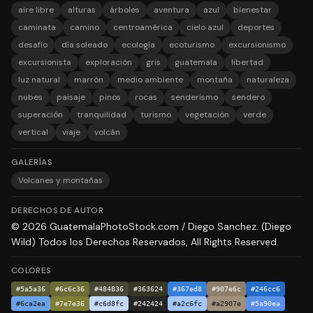
aire libre
alturas
árboles
aventura
azul
bienestar
caminata
camino
centroamérica
cielo azul
deportes
desafío
día soleado
ecología
ecoturismo
excursionismo
excursionista
exploración
gris
guatemala
libertad
luz natural
marrón
medio ambiente
montaña
naturaleza
nubes
paisaje
pinos
rocas
senderismo
sendero
superación
tranquilidad
turismo
vegetación
verde
vertical
viaje
volcán
GALERÍAS
Volcanes y montañas
DERECHOS DE AUTOR
© 2026 GuatemalaPhotoStock.com / Diego Sanchez. (Diego
Wild) Todos los Derechos Reservados, All Rights Reserved.
COLORES
#5a5a36
#6c6c36
#484836
#363624
#367ed8
#907e6c
#246cc6
#6ca2ea
#7e7e36
#c6d8fc
#242424
#a2c6fc
#a2907e
#5a90ea