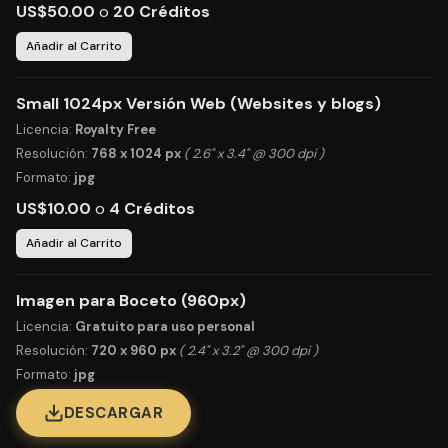
US$50.00
o
20 Créditos
Añadir al Carrito
Small 1024px Versión Web (Websites y blogs)
Licencia:
Royalty Free
Resolución:
768 x 1024 px
( 2.6" x 3.4" @ 300 dpi )
Formato:
jpg
US$10.00
o
4 Créditos
Añadir al Carrito
Imagen para Boceto (960px)
Licencia:
Gratuito para uso personal
Resolución:
720 x 960 px
( 2.4" x 3.2" @ 300 dpi )
Formato:
jpg
DESCARGAR