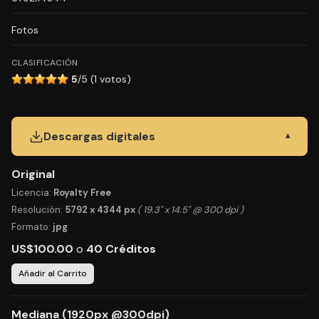
Fotos
CLASIFICACIÓN
5
/5 (1 votos)
Descargas digitales
▾
Original
Licencia:
Royalty Free
Resolución:
5792 x 4344 px
( 19.3" x 14.5" @ 300 dpi )
Formato:
jpg
US$100.00
o
40 Créditos
Añadir al Carrito
Mediana (1920px @300dpi)