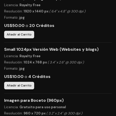
Licencia:
Royalty Free
Resolución:
1920 x 1440 px
( 6.4" x 4.8" @ 300 dpi )
Formato:
jpg
US$50.00
o
20 Créditos
Añadir al Carrito
Small 1024px Versión Web (Websites y blogs)
Licencia:
Royalty Free
Resolución:
1024 x 768 px
( 3.4" x 2.6" @ 300 dpi )
Formato:
jpg
US$10.00
o
4 Créditos
Añadir al Carrito
Imagen para Boceto (960px)
Licencia:
Gratuito para uso personal
Resolución:
960 x 720 px
( 3.2" x 2.4" @ 300 dpi )