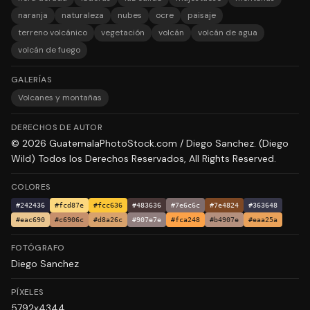
naranja
naturaleza
nubes
ocre
paisaje
terreno volcánico
vegetación
volcán
volcán de agua
volcán de fuego
GALERÍAS
Volcanes y montañas
DERECHOS DE AUTOR
© 2026 GuatemalaPhotoStock.com / Diego Sanchez. (Diego
Wild) Todos los Derechos Reservados, All Rights Reserved.
COLORES
#242436
#fcd87e
#fcc636
#483636
#7e6c6c
#7e4824
#363648
#eac690
#c6906c
#d8a26c
#907e7e
#fca248
#b4907e
#eaa25a
FOTÓGRAFO
Diego Sanchez
PÍXELES
5792x4344