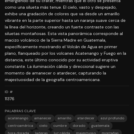
emergiendo de su cráter, mientras que el otro se presenta
como una silueta más tenue. El cielo, vasto y despejado,
exhibe una gradación de colores que va desde un amarillo
vibrante en la parte superior hasta un naranja suave cerca de
la línea del horizonte, creando un fuerte contraste con las
siluetas montañosas. Esta vista panorámica corresponde al
macizo volcánico de la Sierra Madre en Guatemala,
específicamente mostrando el Volcán de Agua en primer
plano, flanqueado por los volcanes Acatenango y Fuego en la
distancia, este último conocido por su actividad eruptiva
constante. La iluminación cálida y direccional sugiere un
momento de amanecer o atardecer, capturando la
majestuosidad de la geografía centroamericana.
ID #
11376
PALABRAS CLAVE
acatenango
amanecer
amarillo
atardecer
azul profundo
centroamérica
cielo
cumbre
dorado
guatemala
hora dorada
laderas
luz cálida
majestuoso
montañas