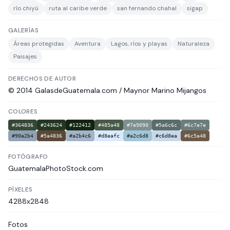
río chiyú
ruta al caribe verde
san fernando chahal
sigap
GALERÍAS
Áreas protegidas
Aventura
Lagos, ríos y playas
Naturaleza
Paisajes
DERECHOS DE AUTOR
© 2014 GalasdeGuatemala.com / Maynor Marino Mijangos
COLORES
#364836
#243624
#122412
#485a48
#7e9090
#5a6c6c
#6c7e7e
#90a2b4
#5a4836
#a2b4c6
#d8eafc
#a2c6d8
#c6d8ea
#6c5a48
FOTÓGRAFO
GuatemalaPhotoStock.com
PÍXELES
4288x2848
Fotos