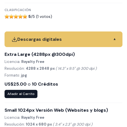
CLASIFICACIÓN
5
/5 (1 votos)
Descargas digitales
▾
Extra Large (4288px @300dpi)
Licencia:
Royalty Free
Resolución:
4288 x 2848 px
( 14.3" x 9.5" @ 300 dpi )
Formato:
jpg
US$25.00
o
10 Créditos
Añadir al Carrito
Small 1024px Versión Web (Websites y blogs)
Licencia:
Royalty Free
Resolución:
1024 x 680 px
( 3.4" x 2.3" @ 300 dpi )