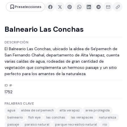
Preselecciones
Balneario Las Conchas
DESCRIPCIÓN
El Balneario Las Conchas, ubicado la aldea de Se'pemech de
San Fernando Chahal, departamento de Alta Verapaz, cuenta
varias caídas de agua, rodeadas de gran cantidad de
vegetación que complementa un hermoso paisaje y un sitio
perfecto para los amantes de la naturaleza.
ID #
1752
PALABRAS CLAVE
agua
aldea de se’pemech
alta verapaz
area protegida
balneario
fish eye
las conchas
las verapaces
naturaleza
paisaje
paraiso natural
parque recreativo natural
rio