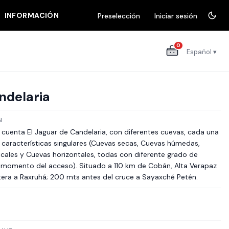
INFORMACIÓN
Preselección
Iniciar sesión
0
Español ▾
ndelaria
N
 cuenta El Jaguar de Candelaria, con diferentes cuevas, cada una
n características singulares (Cuevas secas, Cuevas húmedas,
icales y Cuevas horizontales, todas con diferente grado de
al momento del acceso). Situado a 110 km de Cobán, Alta Verapaz
etera a Raxruhá; 200 mts antes del cruce a Sayaxché Petén.