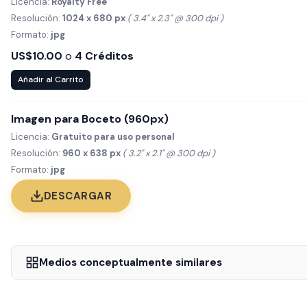
Licencia:
Royalty Free
Resolución:
1024 x 680 px
( 3.4" x 2.3" @ 300 dpi )
Formato:
jpg
US$10.00
o
4 Créditos
Añadir al Carrito
Imagen para Boceto (960px)
Licencia:
Gratuito para uso personal
Resolución:
960 x 638 px
( 3.2" x 2.1" @ 300 dpi )
Formato:
jpg
DESCARGAR
Medios conceptualmente similares