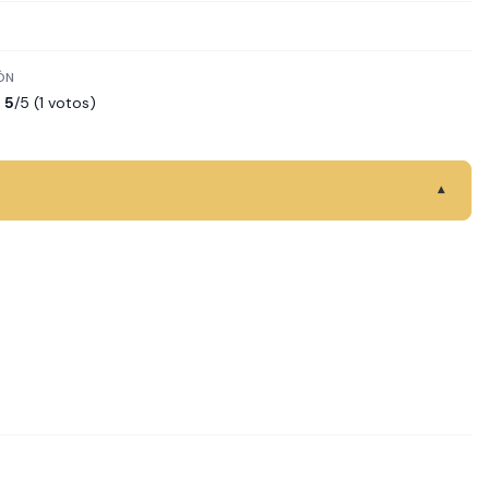
ÓN
5
/5 (1 votos)
▾