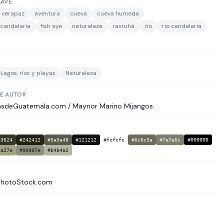
LAVE
a verapaz
aventura
cueva
cueva humeda
 candelaria
fish eye
naturaleza
raxruhá
rio
rio candelaria
Lagos, ríos y playas
Naturaleza
E AUTOR
asdeGuatemala.com / Maynor Marino Mijangos
63624
#242412
#5a5a48
#121212
#fcfcfc
#6c6c5a
#7e7e6c
#000000
2a27e
#90907e
#b4b4a2
PhotoStock.com