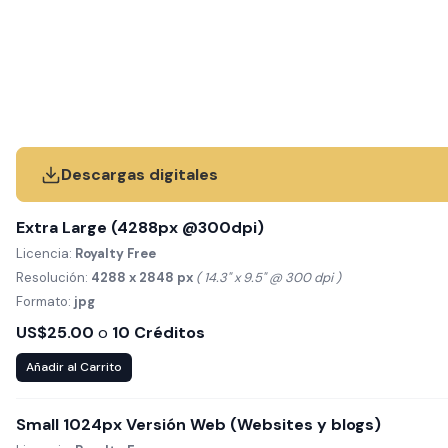
Descargas digitales
Extra Large (4288px @300dpi)
Licencia:
Royalty Free
Resolución:
4288 x 2848 px
( 14.3" x 9.5" @ 300 dpi )
Formato:
jpg
US$25.00
o
10 Créditos
Añadir al Carrito
Small 1024px Versión Web (Websites y blogs)