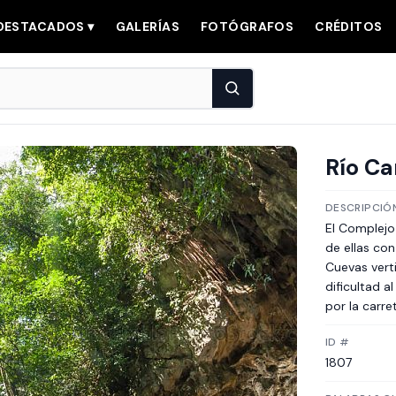
DESTACADOS ▾
GALERÍAS
FOTÓGRAFOS
CRÉDITOS
Río Ca
DESCRIPCIÓ
El Complejo
de ellas co
Cuevas vert
dificultad 
por la carr
ID #
1807