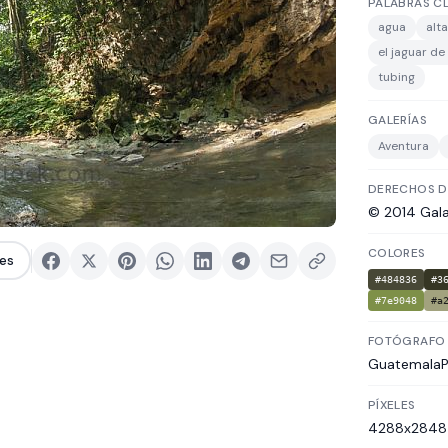
PALABRAS C
agua
alt
el jaguar de
tubing
GALERÍAS
Aventura
DERECHOS D
© 2014 Gal
COLORES
es
#484836
#3
#7e9048
#a
FOTÓGRAFO
Guatemala
PÍXELES
4288x2848