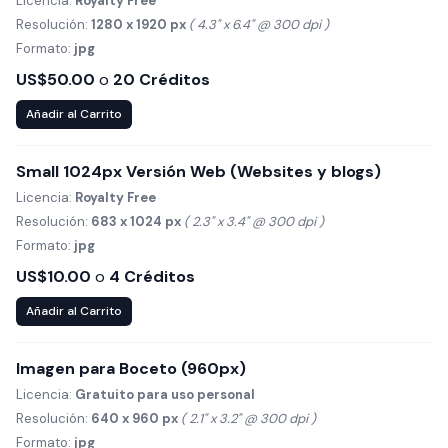
Licencia:
Royalty Free
Resolución:
1280 x 1920 px
( 4.3" x 6.4" @ 300 dpi )
Formato:
jpg
US$50.00
o
20 Créditos
Añadir al Carrito
Small 1024px Versión Web (Websites y blogs)
Licencia:
Royalty Free
Resolución:
683 x 1024 px
( 2.3" x 3.4" @ 300 dpi )
Formato:
jpg
US$10.00
o
4 Créditos
Añadir al Carrito
Imagen para Boceto (960px)
Licencia:
Gratuito para uso personal
Resolución:
640 x 960 px
( 2.1" x 3.2" @ 300 dpi )
Formato:
jpg