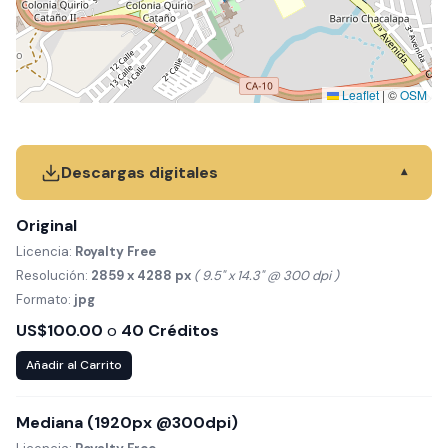
Leaflet
|
©
OSM
Descargas digitales
▾
Original
Licencia:
Royalty Free
Resolución:
2859 x 4288 px
( 9.5" x 14.3" @ 300 dpi )
Formato:
jpg
US$100.00
o
40 Créditos
Añadir al Carrito
Mediana (1920px @300dpi)