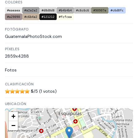
COLORES
#eaeaea
#a2a2a2
#d8d8d8
#b4b4b4
#c6c6c6
#90907e
#c6d8fc
#a29090
#c6b4a2
#121212
#fcfcea
FOTÓGRAFO
GuatemalaPhotoStock.com
PÍXELES
2859x4288
Fotos
CLASIFICACIÓN
5
/5 (1 votos)
UBICACIÓN
+
−