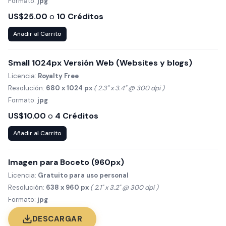
Formato:
jpg
US$25.00
o
10 Créditos
Añadir al Carrito
Small 1024px Versión Web (Websites y blogs)
Licencia:
Royalty Free
Resolución:
680 x 1024 px
( 2.3" x 3.4" @ 300 dpi )
Formato:
jpg
US$10.00
o
4 Créditos
Añadir al Carrito
Imagen para Boceto (960px)
Licencia:
Gratuito para uso personal
Resolución:
638 x 960 px
( 2.1" x 3.2" @ 300 dpi )
Formato:
jpg
DESCARGAR