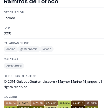
Ramitos de Loroco
DESCRIPCIÓN
Loroco
ID #
3018
PALABRAS CLAVE
cocina
gastronomia
loroco
GALERÍAS
Agricultura
DERECHOS DE AUTOR
© 2014 GalasdeGuatemala.com / Maynor Marino Mijangos, all
rights reserved
COLORES
#b47e5a
#c6a27e
#a26c48
#7e5a36
#b4c65a
#5a3612
#6c4836