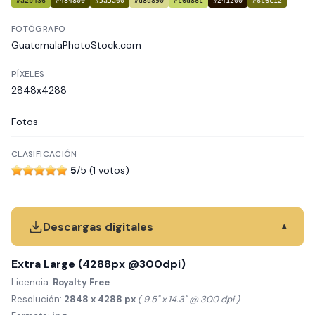
#a2b436
#484800
#5a5a00
#d8d890
#c6d86c
#241200
#6c6c12
FOTÓGRAFO
GuatemalaPhotoStock.com
PÍXELES
2848x4288
Fotos
CLASIFICACIÓN
5
/5 (1 votos)
Descargas digitales
▾
Extra Large (4288px @300dpi)
Licencia:
Royalty Free
Resolución:
2848 x 4288 px
( 9.5" x 14.3" @ 300 dpi )