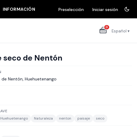
INFORMACIÓN
Preselección
Iniciar sesión
0
Español ▾
e seco de Nentón
N
o de Nentón, Huehuetenango
LAVE
Huehuetenango
Naturaleza
nenton
paisaje
seco