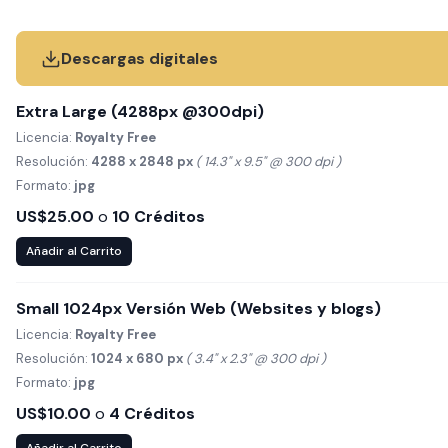
Descargas digitales
Extra Large (4288px @300dpi)
Licencia:
Royalty Free
Resolución:
4288 x 2848 px
( 14.3" x 9.5" @ 300 dpi )
Formato:
jpg
US$25.00
o
10 Créditos
Añadir al Carrito
Small 1024px Versión Web (Websites y blogs)
Licencia:
Royalty Free
Resolución:
1024 x 680 px
( 3.4" x 2.3" @ 300 dpi )
Formato:
jpg
US$10.00
o
4 Créditos