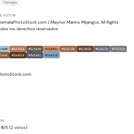
Paisajes
E AUTOR
emalaPhotoStock.com / Maynor Marino Mijangos, All Rights
odos los derechos reservados.
2c6d8
#b47e5a
#6c5a48
#c6906c
#a26c48
#6c4836
#6c6c7e
#7e7e7e
05a36
#5a3624
#5a5a6c
#7ea2c6
PhotoStock.com
ÓN
5
/5 (2 votos)