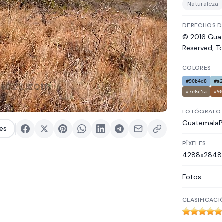
Naturaleza
DERECHOS D
© 2016 Guat
Reserved, T
COLORES
#90b4d8
#a
#7e6c5a
#9
FOTÓGRAFO
Guatemala
es
PÍXELES
4288x2848
Fotos
CLASIFICACI