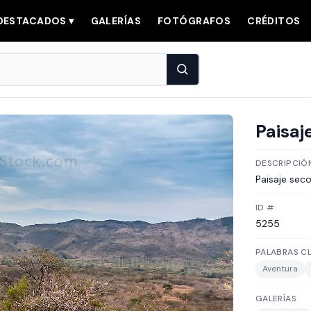
DESTACADOS ▾
GALERÍAS
FOTÓGRAFOS
CRÉDITOS
Paisaj
DESCRIPCIÓ
Paisaje sec
ID #
5255
PALABRAS C
Aventura
GALERÍAS