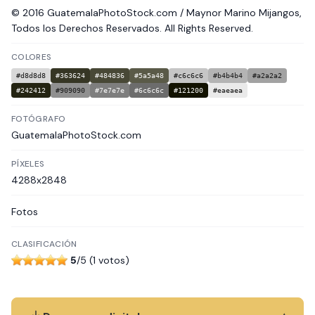
© 2016 GuatemalaPhotoStock.com / Maynor Marino Mijangos,
Todos los Derechos Reservados. All Rights Reserved.
COLORES
#d8d8d8
#363624
#484836
#5a5a48
#c6c6c6
#b4b4b4
#a2a2a2
#242412
#909090
#7e7e7e
#6c6c6c
#121200
#eaeaea
FOTÓGRAFO
GuatemalaPhotoStock.com
PÍXELES
4288x2848
Fotos
CLASIFICACIÓN
5
/5 (1 votos)