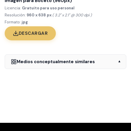
Imagen para Boceto (960px)
Licencia:
Gratuito para uso personal
Resolución:
960 x 638 px
( 3.2" x 2.1" @ 300 dpi )
Formato:
jpg
DESCARGAR
Medios conceptualmente similares
▾