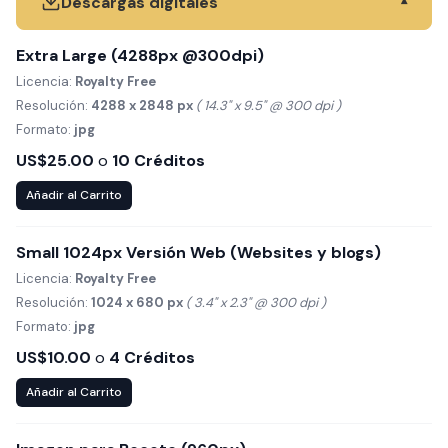
Descargas digitales
▾
Extra Large (4288px @300dpi)
Licencia:
Royalty Free
Resolución:
4288 x 2848 px
( 14.3" x 9.5" @ 300 dpi )
Formato:
jpg
US$25.00
o
10 Créditos
Añadir al Carrito
Small 1024px Versión Web (Websites y blogs)
Licencia:
Royalty Free
Resolución:
1024 x 680 px
( 3.4" x 2.3" @ 300 dpi )
Formato:
jpg
US$10.00
o
4 Créditos
Añadir al Carrito