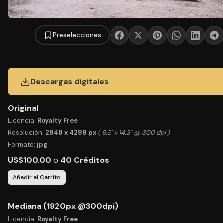
Preselecciones
Descargas digitales
Original
Licencia:
Royalty Free
Resolución:
2848 x 4288 px
( 9.5" x 14.3" @ 300 dpi )
Formato:
jpg
US$100.00
o
40 Créditos
Añadir al Carrito
Mediana (1920px @300dpi)
Licencia:
Royalty Free