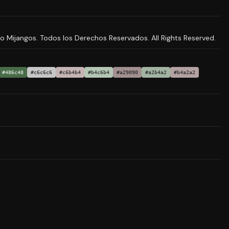
ijangos. Todos los Derechos Reservados. All Rights Reserved.
#486c48
#c6c6c6
#c6b4b4
#b4c6b4
#a29090
#a2b4a2
#b4a2a2