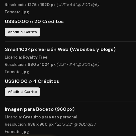
Resolución:
1275 x 1920 px
( 4.3" x 6.4" @ 300 dpi )
Formato:
jpg
US$50.00
o
20 Créditos
Añadir al Carrito
Small 1024px Versión Web (Websites y blogs)
Licencia:
Royalty Free
Resolución:
680 x 1024 px
( 2.3" x 3.4" @ 300 dpi )
Formato:
jpg
US$10.00
o
4 Créditos
Añadir al Carrito
Imagen para Boceto (960px)
Licencia:
Gratuito para uso personal
Resolución:
638 x 960 px
( 2.1" x 3.2" @ 300 dpi )
Formato:
jpg