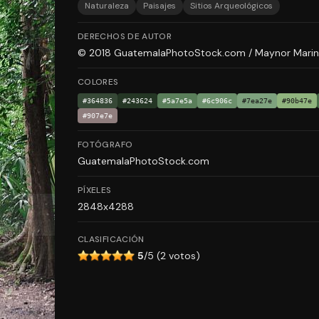
Naturaleza
Paisajes
Sitios Arqueológicos
DERECHOS DE AUTOR
© 2018 GuatemalaPhotoStock.com / Maynor Marino M
COLORES
#364836
#243624
#5a7e5a
#6c906c
#7ea27e
#90b47e
#907e7e
FOTÓGRAFO
GuatemalaPhotoStock.com
PÍXELES
2848x4288
CLASIFICACIÓN
5
/5 (2 votos)