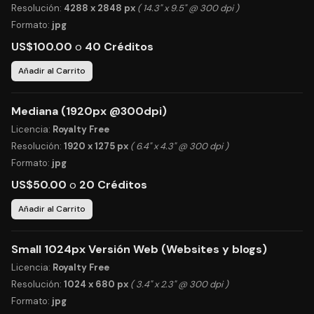
Resolución:
4288 x 2848 px
( 14.3" x 9.5" @ 300 dpi )
Formato:
jpg
US$100.00
o
40 Créditos
Añadir al Carrito
Mediana (1920px @300dpi)
Licencia:
Royalty Free
Resolución:
1920 x 1275 px
( 6.4" x 4.3" @ 300 dpi )
Formato:
jpg
US$50.00
o
20 Créditos
Añadir al Carrito
Small 1024px Versión Web (Websites y blogs)
Licencia:
Royalty Free
Resolución:
1024 x 680 px
( 3.4" x 2.3" @ 300 dpi )
Formato:
jpg