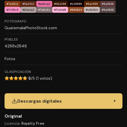
#7e3612
#5a2412
#ea6ca2
#361200
#120000
#5a2400
#5a3636
#fc90c6
#b4a2a2
#7e6c6c
#fcb4d8
#904824
#c6b4b4
#5a4848
FOTÓGRAFO
GuatemalaPhotoStock.com
PÍXELES
4288x2848
Fotos
CLASIFICACIÓN
5
/5 (1 votos)
Descargas digitales
▾
Original
Licencia:
Royalty Free