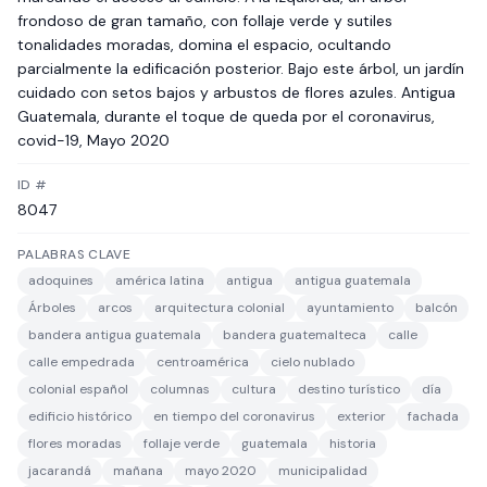
frondoso de gran tamaño, con follaje verde y sutiles
tonalidades moradas, domina el espacio, ocultando
parcialmente la edificación posterior. Bajo este árbol, un jardín
cuidado con setos bajos y arbustos de flores azules. Antigua
Guatemala, durante el toque de queda por el coronavirus,
covid-19, Mayo 2020
ID #
8047
PALABRAS CLAVE
adoquines
américa latina
antigua
antigua guatemala
Árboles
arcos
arquitectura colonial
ayuntamiento
balcón
bandera antigua guatemala
bandera guatemalteca
calle
calle empedrada
centroamérica
cielo nublado
colonial español
columnas
cultura
destino turístico
día
edificio histórico
en tiempo del coronavirus
exterior
fachada
flores moradas
follaje verde
guatemala
historia
jacarandá
mañana
mayo 2020
municipalidad