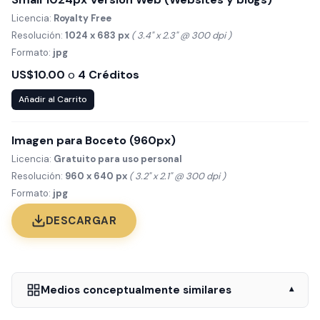
Licencia:
Royalty Free
Resolución:
1024 x 683 px
( 3.4" x 2.3" @ 300 dpi )
Formato:
jpg
US$10.00
o
4 Créditos
Añadir al Carrito
Imagen para Boceto (960px)
Licencia:
Gratuito para uso personal
Resolución:
960 x 640 px
( 3.2" x 2.1" @ 300 dpi )
Formato:
jpg
DESCARGAR
Medios conceptualmente similares
▾