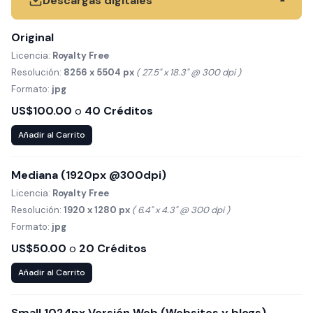
Descargas digitales
▾
Original
Licencia:
Royalty Free
Resolución:
8256 x 5504 px
( 27.5" x 18.3" @ 300 dpi )
Formato:
jpg
US$100.00
o
40 Créditos
Añadir al Carrito
Mediana (1920px @300dpi)
Licencia:
Royalty Free
Resolución:
1920 x 1280 px
( 6.4" x 4.3" @ 300 dpi )
Formato:
jpg
US$50.00
o
20 Créditos
Añadir al Carrito
Small 1024px Versión Web (Websites y blogs)