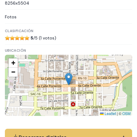
8256x5504
Fotos
CLASIFICACIÓN
5
/5 (1 votos)
UBICACIÓN
+
−
Leaflet
|
©
OSM