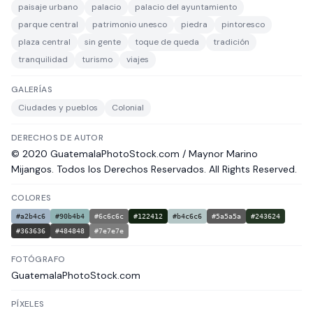
paisaje urbano
palacio
palacio del ayuntamiento
parque central
patrimonio unesco
piedra
pintoresco
plaza central
sin gente
toque de queda
tradición
tranquilidad
turismo
viajes
GALERÍAS
Ciudades y pueblos
Colonial
DERECHOS DE AUTOR
© 2020 GuatemalaPhotoStock.com / Maynor Marino
Mijangos. Todos los Derechos Reservados. All Rights Reserved.
COLORES
#a2b4c6
#90b4b4
#6c6c6c
#122412
#b4c6c6
#5a5a5a
#243624
#363636
#484848
#7e7e7e
FOTÓGRAFO
GuatemalaPhotoStock.com
PÍXELES