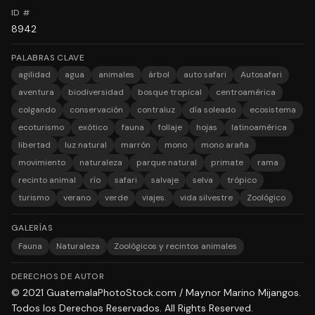
ID #
8942
PALABRAS CLAVE
agilidad
agua
animales
árbol
auto safari
Autosafari
aventura
biodiversidad
bosque tropical
centroamérica
colgando
conservación
contraluz
día soleado
ecosistema
ecoturismo
exótico
fauna
follaje
hojas
latinoamérica
libertad
luz natural
marrón
mono
mono araña
movimiento
naturaleza
parque natural
primate
rama
recinto animal
río
safari
salvaje
selva
trópico
turismo
verano
verde
viajes.
vida silvestre
Zoológico
GALERÍAS
Fauna
Naturaleza
Zoológicos y recintos animales
DERECHOS DE AUTOR
© 2021 GuatemalaPhotoStock.com / Maynor Marino Mijangos.
Todos los Derechos Reservados. All Rights Reserved.