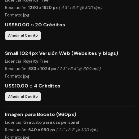
Licencia:
Royalty Free
Resolución:
1280 x 1920 px
( 4.3" x 6.4" @ 300 dpi )
Formato:
jpg
US$50.00
o
20 Créditos
Añadir al Carrito
Small 1024px Versión Web (Websites y blogs)
Licencia:
Royalty Free
Resolución:
683 x 1024 px
( 2.3" x 3.4" @ 300 dpi )
Formato:
jpg
US$10.00
o
4 Créditos
Añadir al Carrito
Imagen para Boceto (960px)
Licencia:
Gratuito para uso personal
Resolución:
640 x 960 px
( 2.1" x 3.2" @ 300 dpi )
Formato:
jpg