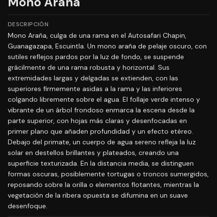
Mono Araña
DESCRIPCIÓN
Mono Araña, culga de una rama en el Autosafari Chapin,
Guanagazapa, Escuintla. Un mono araña de pelaje oscuro, con
sutiles reflejos pardos por la luz de fondo, se suspende
grácilmente de una rama robusta y horizontal. Sus
extremidades largas y delgadas se extienden, con las
superiores firmemente asidas a la rama y las inferiores
colgando libremente sobre el agua. El follaje verde intenso y
vibrante de un árbol frondoso enmarca la escena desde la
parte superior, con hojas más claras y desenfocadas en
primer plano que añaden profundidad y un efecto etéreo.
Debajo del primate, un cuerpo de agua sereno refleja la luz
solar en destellos brillantes y plateados, creando una
superficie texturizada. En la distancia media, se distinguen
formas oscuras, posiblemente tortugas o troncos sumergidos,
reposando sobre la orilla o elementos flotantes, mientras la
vegetación de la ribera opuesta se difumina en un suave
desenfoque.