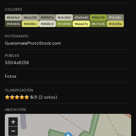
COLORES
#b4b4a2
#a2a290
#90907e
#c6c6b4
#5a5a48
#90a236
#7e7e6c
#484836
#d8d86c
#d8d8c6
#7e9036
#eaea7e
#6c7e36
#c6c65a
FOTÓGRAFO
GuatemalaPhotoStock.com
PÍXELES
5504x8256
Fotos
CLASIFICACIÓN
5
/5 (2 votos)
UBICACIÓN
+
−