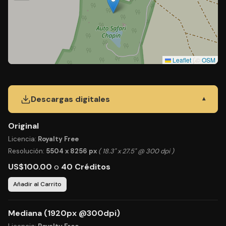
Leaflet
|
©
OSM
Descargas digitales
▾
Original
Licencia:
Royalty Free
Resolución:
5504 x 8256 px
( 18.3" x 27.5" @ 300 dpi )
US$100.00
o
40 Créditos
Añadir al Carrito
Mediana (1920px @300dpi)