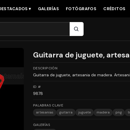
DESTACADOS ▾
GALERÍAS
FOTÓGRAFOS
CRÉDITOS
Guitarra de juguete, artes
DESCRIPCIÓN
Guitarra de juguete, artesania de madera. Artesan
ID #
9878
PALABRAS CLAVE
artesanias
guitarra
juguete
madera
png
t
GALERÍAS