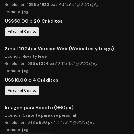
Resolución:
1285 x 1920 px
( 4.3" x 6.4" @ 300 dpi )
Formato:
jpg
US$50.00
o
20 Créditos
Añadir al Carrito
Small 1024px Versión Web (Websites y blogs)
Licencia:
Royalty Free
Resolución:
685 x 1024 px
( 2.3" x 3.4" @ 300 dpi )
Formato:
jpg
US$10.00
o
4 Créditos
Añadir al Carrito
Imagen para Boceto (960px)
Licencia:
Gratuito para uso personal
Resolución:
643 x 960 px
( 2.1" x 3.2" @ 300 dpi )
Formato:
jpg