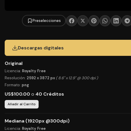
Preselecciones
Descargas digitales
Original
Licencia:
Royalty Free
Resolución:
2592 x 3872 px
( 8.6" x 12.9" @ 300 dpi )
Formato:
png
US$100.00
o
40 Créditos
Añadir al Carrito
Mediana (1920px @300dpi)
Licencia:
Royalty Free