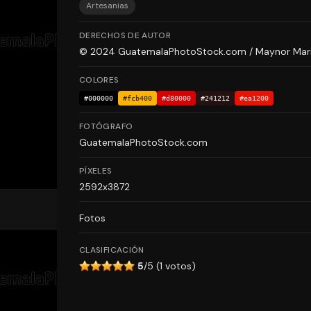
Artesanias
DERECHOS DE AUTOR
© 2024 GuatemalaPhotoStock.com / Maynor Marino 
COLORES
#000000
#fcb400
#d80000
#241212
#ea1200
FOTÓGRAFO
GuatemalaPhotoStock.com
PÍXELES
2592x3872
Fotos
CLASIFICACIÓN
5
/5 (1 votos)