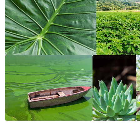
5
/5
5
/5
5
/5
5
/5