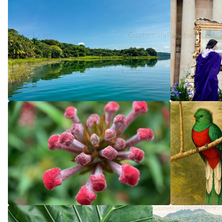
5
/5
5
/5
5
/5
5
/5