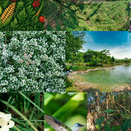
5
/5
5
/5