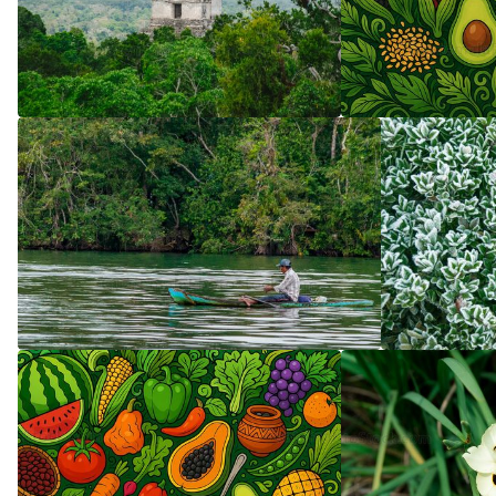
5
/5
5
/5
5
/5
5
/5