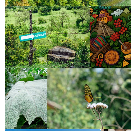
5
/5
5
/5
5
/5
5
/5