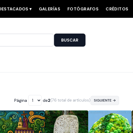
DESTACADOS ▾
GALERÍAS
FOTÓGRAFOS
CRÉDITOS
BUSCAR
Página
de
2
(76 total de artículos)
SIGUIENTE →
Página