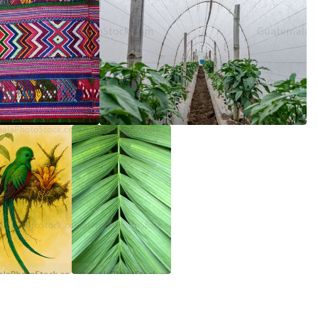
5
/5
5
/5