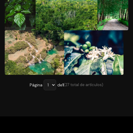
5
/5
5
/5
5
/5
5
/5
5
/5
Página
de
1
(27 total de artículos)
Página