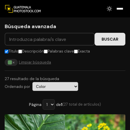
Búsqueda avanzada
BUSCAR
Título
Descripción
Palabras clave
Exacta
×
Limpiar búsqueda
27 resultado de la búsqueda
Ordenado por
Página
de
1
(27 total de artículos)
Página