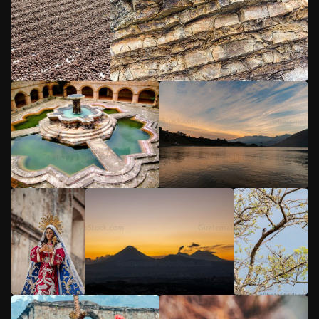
5
/5
5
/5
5
/5
5
/5
5
/5
5
/5
5
/5