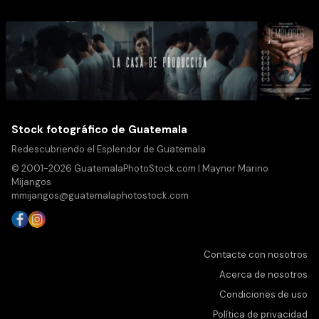
Stock fotográfico de Guatemala
Redescubriendo el Esplendor de Guatemala
© 2001-2026 GuatemalaPhotoStock.com | Maynor Marino
Mijangos
mmijangos@guatemalaphotostock.com
Contacte con nosotros
Acerca de nosotros
Condiciones de uso
Política de privacidad