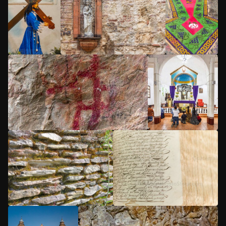
5
/5
5
/5
5
/5
5
/5
5
/5
5
/5
5
/5