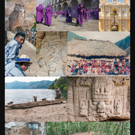
5
/5
5
/5
5
/5
5
/5
5
/5
5
/5
5
/5
5
/5