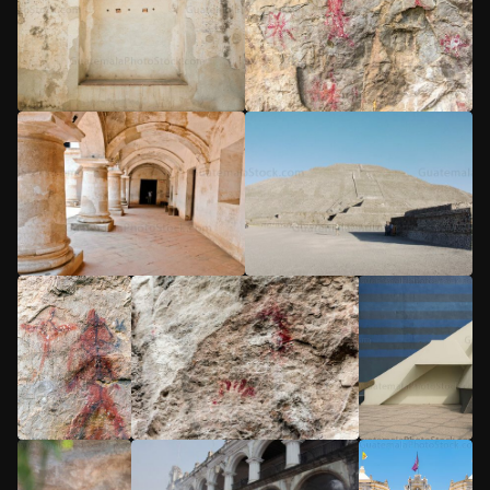
5
/5
5
/5
5
/5
5
/5
5
/5
5
/5
5
/5