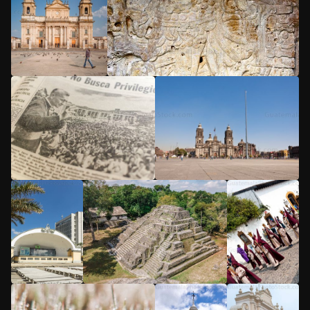
5
/5
5
/5
5
/5
5
/5
5
/5
5
/5
5
/5