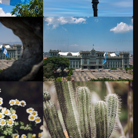
5
/5
5
/5