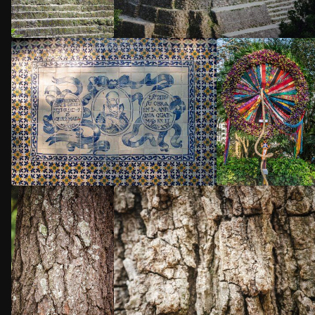
0
/5
5
/5
5
/5
5
/5