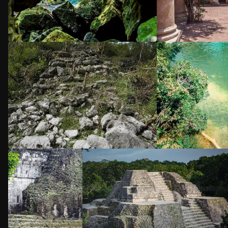
5
/5
5
/5
5
/5
5
/5