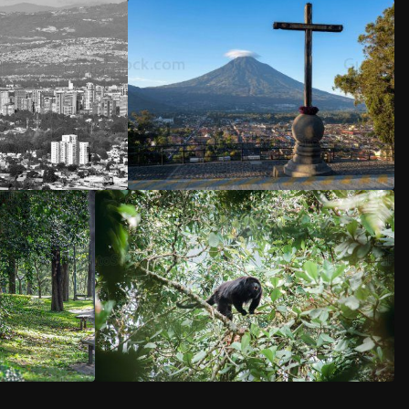
5
/5
5
/5