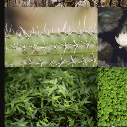
5
/5
5
/5
5
/5
5
/5
5
/5
5
/5