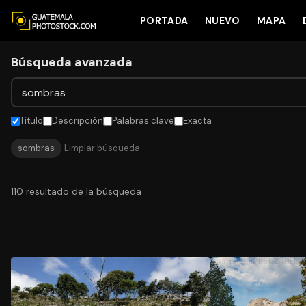
PORTADA
NUEVO
MAPA
Búsqueda avanzada
Título
Descripción
Palabras clave
Exacta
sombras
Limpiar búsqueda
110 resultado de la búsqueda