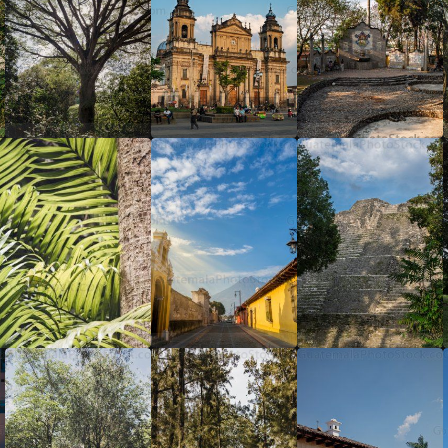
5
/5
5
/5
5
/5
5
/5
5
/5