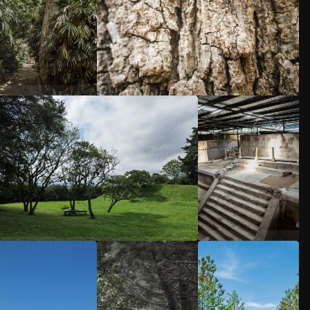
5
/5
5
/5
5
/5
5
/5