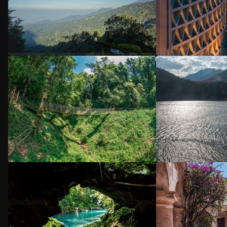
5
/5
5
/5
5
/5
5
/5