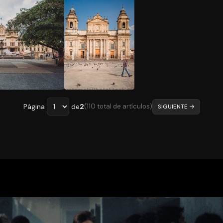
5
/5
Página
de
2
(110 total de artículos)
SIGUIENTE →
Página