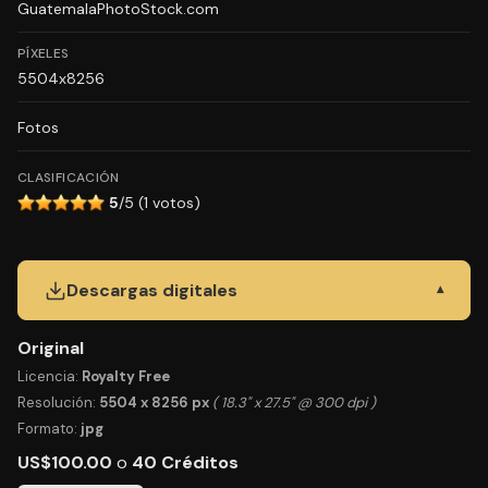
GuatemalaPhotoStock.com
PÍXELES
5504x8256
Fotos
CLASIFICACIÓN
5
/5 (1 votos)
Descargas digitales
▾
Original
Licencia:
Royalty Free
Resolución:
5504 x 8256 px
( 18.3" x 27.5" @ 300 dpi )
Formato:
jpg
US$100.00
o
40 Créditos