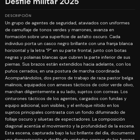
Desfile militar 2025
DESCRIPCIÓN
Un grupo de agentes de seguridad, ataviados con uniformes
de camuflaje de tonos verdes y marrones, avanza en
formación sobre una superficie de asfalto oscuro. Cada
individuo porta un casco negro brillante con una franja blanca
horizontal y la letra "P" en su parte frontal, junto con botas
negras y polainas blancas que cubren la parte inferior de sus
piernas. Sus brazos están extendidos hacia adelante, con los
puños cerrados, en una postura de marcha coordinada.
Acompañándolos, dos perros de trabajo de raza pastor belga
malinois, equipados con arneses tácticos de color verde olivo,
marchan diligentemente a su lado, sujetos con correas. Los
cinturones tácticos de los agentes, cargados con fundas y
equipo adicional, son visibles, y el enfoque nítido en los
sujetos principales contrasta con un fondo difuminado de
follaje oscuro y siluetas de espectadores. La composición
diagonal acentúa el movimiento y la profundidad de la escena.
Esta escena, capturada bajo la luz brillante del día, documenta
una demostración o desfile de unidades caninas de las fuerzas