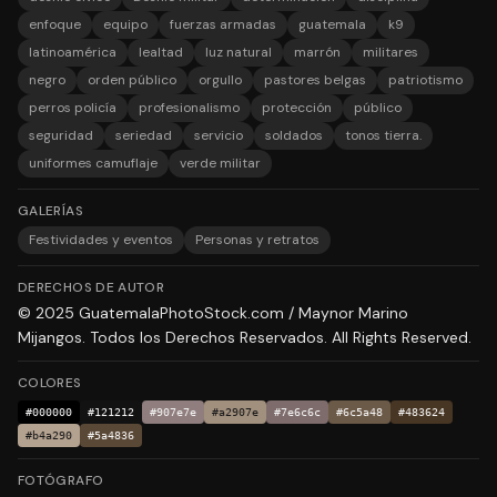
enfoque
equipo
fuerzas armadas
guatemala
k9
latinoamérica
lealtad
luz natural
marrón
militares
negro
orden público
orgullo
pastores belgas
patriotismo
perros policía
profesionalismo
protección
público
seguridad
seriedad
servicio
soldados
tonos tierra.
uniformes camuflaje
verde militar
GALERÍAS
Festividades y eventos
Personas y retratos
DERECHOS DE AUTOR
© 2025 GuatemalaPhotoStock.com / Maynor Marino
Mijangos. Todos los Derechos Reservados. All Rights Reserved.
COLORES
#000000
#121212
#907e7e
#a2907e
#7e6c6c
#6c5a48
#483624
#b4a290
#5a4836
FOTÓGRAFO