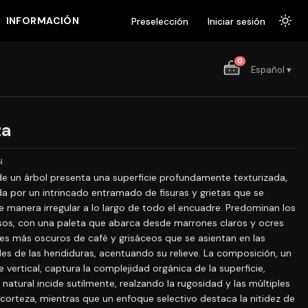
INFORMACIÓN
Preselección
Iniciar sesión
0
Español ▾
za
N
de un árbol presenta una superficie profundamente texturizada,
da por un intrincado entramado de fisuras y grietas que se
e manera irregular a lo largo de todo el encuadre. Predominan los
sos, con una paleta que abarca desde marrones claros y ocres
es más oscuros de café y grisáceos que se asientan en las
es de las hendiduras, acentuando su relieve. La composición, un
e vertical, captura la complejidad orgánica de la superficie,
 natural incide sutilmente, realzando la rugosidad y las múltiples
 corteza, mientras que un enfoque selectivo destaca la nitidez de