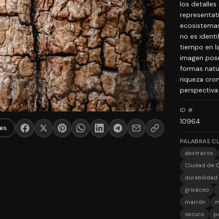
los detalles
representati
ecosistemas
no es identif
tiempo en la
imagen posee
formas natur
riqueza cro
perspectiva 
ID #
10964
es
PALABRAS C
abstracto
Ciudad de 
durabilidad
grisáceo
marrón
m
oscuro
p