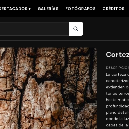
DESTACADOS ▾
GALERÍAS
FOTÓGRAFOS
CRÉDITOS
Corte
DESCRIPCIÓ
La corteza 
caracteriza
extienden d
tonos terro
hasta matic
profundidad
plano detall
donde la luz
capas de la