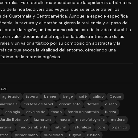
 centrales. Este detalle macroscópico de la epidermis arbórea es
vo de la rica biodiversidad vegetal que se encuentra en los
 de Guatemala y Centroamérica. Aunque la especie específica
icable, la textura y el patrón sugieren la resiliencia y el paso del
 flora de la región, un testimonio silencioso de la vida natural. La
 un valor documental al registrar la belleza intrínseca de las
ales y un valor artístico por su composición abstracta y la
mática que evoca la vitalidad del entorno, ofreciendo una
íntima de la materia orgánica.
LAVE
agrietado
áspero
banner
beige
café
cálido
Cecon
Guatemala
corteza de árbol
crecimiento
detalle
diseño
ecología
envejecido
fondo
fondo de pantalla
fuerza
Jardin Botanico
luz natural
macro
macrofotografía
madera
aterial
medio ambiente
natural
naturaleza
ocre
orgánico
atrón
primer plano
publicidad
rugoso
rústico