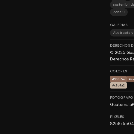
sostenibilid
Zona 9
GALERÍAS
Abstracta y
DERECHOS D
© 2025 Gua
Derechos Re
COLORES
#906c5a
#7
#c6b4a2
FOTÓGRAFO
Guatemala
PÍXELES
8256x5504