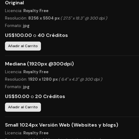
Original
Licencia:
Royalty Free
Resolución:
8256 x 5504 px
( 27.5" x 18.3" @ 300 dpi )
Formato:
jpg
US$100.00
o
40 Créditos
Añadir al Carrito
Mediana (1920px @300dpi)
Licencia:
Royalty Free
Resolución:
1920 x 1280 px
( 6.4" x 4.3" @ 300 dpi )
Formato:
jpg
US$50.00
o
20 Créditos
Añadir al Carrito
Small 1024px Versión Web (Websites y blogs)
Licencia:
Royalty Free