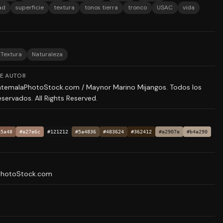
ad
superficie
textura
tonos tierra
tronco
USAC
vida
 Textura
Naturaleza
E AUTOR
temalaPhotoStock.com / Maynor Marino Mijangos. Todos los
servados. All Rights Reserved.
e5a48
#a27e6c
#121212
#5a4836
#483624
#362412
#a2907e
#b4a290
PhotoStock.com