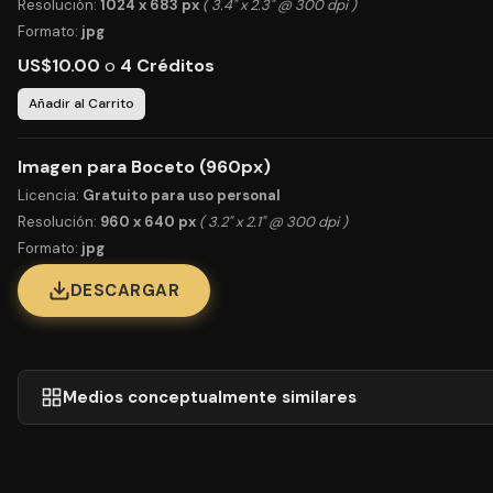
Resolución:
1024 x 683 px
( 3.4" x 2.3" @ 300 dpi )
Formato:
jpg
US$10.00
o
4 Créditos
Añadir al Carrito
Imagen para Boceto (960px)
Licencia:
Gratuito para uso personal
Resolución:
960 x 640 px
( 3.2" x 2.1" @ 300 dpi )
Formato:
jpg
DESCARGAR
Medios conceptualmente similares