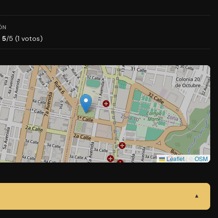
ÓN
5
/5 (1 votos)
Leaflet
|
©
OSM
▾